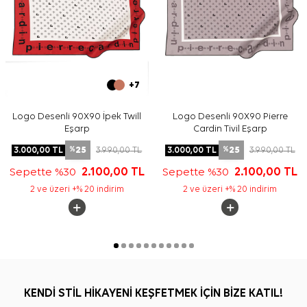
+7
Logo Desenli 90X90 İpek Twill
Logo Desenli 90X90 Pierre
Eşarp
Cardin Tivil Eşarp
25
25
3.000,00
TL
3.990,00
TL
3.000,00
TL
3.990,00
TL
%
%
Sepette %30
2.100,00
TL
Sepette %30
2.100,00
TL
2 ve üzeri +% 20 indirim
2 ve üzeri +% 20 indirim
KENDİ STİL HİKAYENİ KEŞFETMEK İÇİN BİZE KATIL!