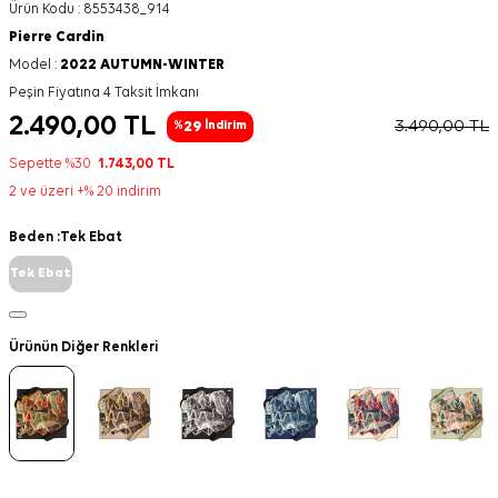
Ürün Kodu :
8553438_914
Pierre Cardin
Model :
2022 AUTUMN-WINTER
Peşin Fiyatına 4 Taksit İmkanı
2.490,00
TL
3.490,00
TL
29
%
İndirim
Sepette %30
1.743,00
TL
2 ve üzeri +% 20 indirim
Beden :
Tek Ebat
Tek Ebat
Ürünün Diğer Renkleri