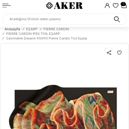
0
Anasayfa
/
EŞARP
/
PIERRE CARDIN
/
PİERRE CARDİN İPEK TİVİL EŞARP
/
Geometrik Desenli 90X90 Pierre Cardin Tivil Eşarp