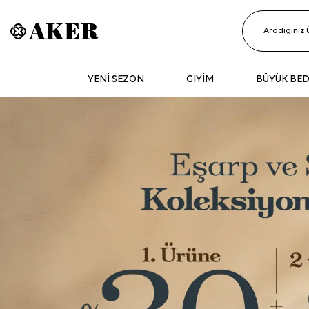
YENİ SEZON
GİYİM
BÜYÜK BE