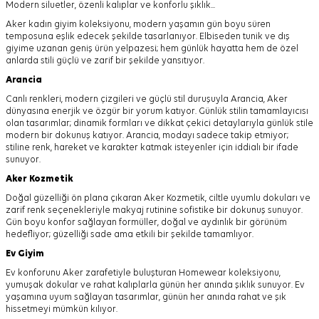
Modern siluetler, özenli kalıplar ve konforlu şıklık...
Aker kadın giyim koleksiyonu, modern yaşamın gün boyu süren
temposuna eşlik edecek şekilde tasarlanıyor.
Elbiseden tunik ve dış
giyime uzanan geniş ürün yelpazesi; hem günlük hayatta hem de özel
anlarda stili güçlü ve zarif bir şekilde yansıtıyor.
Arancia
Canlı renkleri, modern çizgileri ve güçlü stil duruşuyla Arancia, Aker
dünyasına enerjik ve özgür bir yorum katıyor. Günlük stilin tamamlayıcısı
olan tasarımlar; dinamik formları ve dikkat çekici detaylarıyla günlük stile
modern bir dokunuş katıyor. Arancia, modayı sadece takip etmiyor;
stiline renk, hareket ve karakter katmak isteyenler için iddialı bir ifade
sunuyor.
Aker
Kozmetik
Doğal güzelliği ön plana çıkaran Aker Kozmetik, ciltle uyumlu dokuları ve
zarif renk seçenekleriyle makyaj rutinine sofistike bir dokunuş sunuyor.
Gün boyu konfor sağlayan formüller, doğal ve aydınlık bir görünüm
hedefliyor; güzelliği sade ama etkili bir şekilde tamamlıyor.
Ev Giyim
Ev konforunu Aker zarafetiyle buluşturan Homewear koleksiyonu,
yumuşak dokular ve rahat kalıplarla günün her anında şıklık sunuyor. Ev
yaşamına uyum sağlayan tasarımlar, günün her anında rahat ve şık
hissetmeyi mümkün kılıyor.