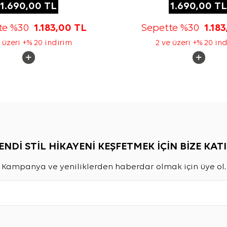
1.690,00
TL
1.690,00
TL
te %30
1.183,00
TL
Sepette %30
1.18
 üzeri +% 20 indirim
2 ve üzeri +% 20 in
ENDİ STİL HİKAYENİ KEŞFETMEK İÇİN BİZE KATI
Kampanya ve yeniliklerden haberdar olmak için üye ol.