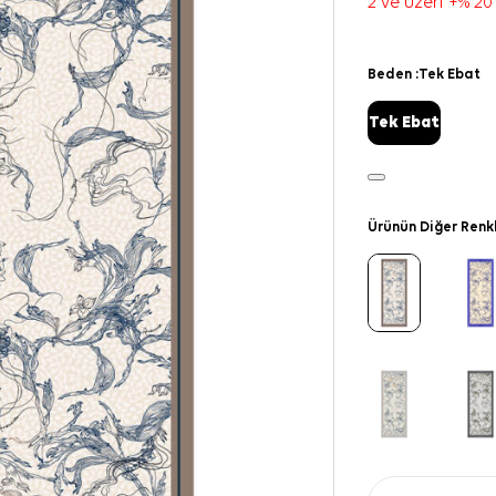
2 ve üzeri +% 20
Beden :
Tek Ebat
Tek Ebat
Ürünün Diğer Renk