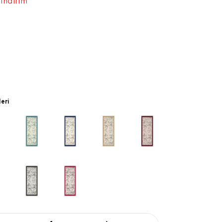
 indirim
leri