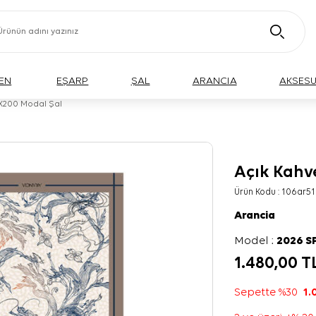
EN
EŞARP
ŞAL
ARANCIA
AKSES
0X200 Modal Şal
Açık Kahv
Ürün Kodu :
106ar51
Arancia
Model :
2026 S
1.480,00
T
Sepette %30
1.