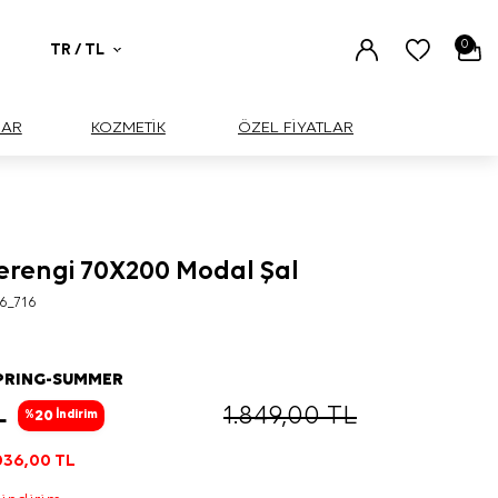
0
TR / TL
UAR
KOZMETİK
ÖZEL FİYATLAR
erengi 70X200 Modal Şal
6_716
PRING-SUMMER
L
1.849,00
TL
20
%
İndirim
036,00
TL