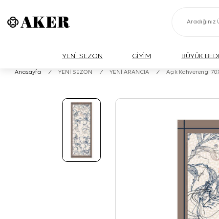
YENİ SEZON
GİYİM
BÜYÜK BED
Anasayfa
/
YENİ SEZON
/
YENİ ARANCIA
/
Açık Kahverengi 7