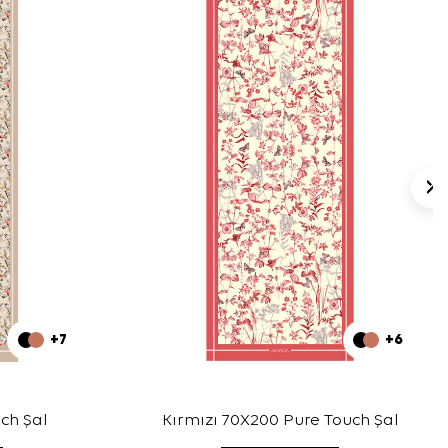
+7
+6
ch Şal
Kırmızı 70X200 Pure Touch Şal