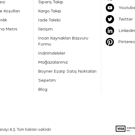
esi
Sipariş Takip
Youtub
e Koşulları
Kargo Takip
Twitter
nlik
İade Talebi
ma Metni
İletişim
Linkedin
İnsan Kaynakları Başvuru
Pinteres
Formu
İndirimdekiler
Mağazalarımız
Boyner Eşarp Satış Noktaları
Sepetim
Blog
nayi A.Ş. Tüm hakları saklıdır.