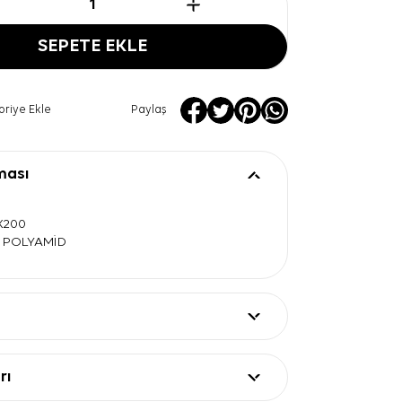
SEPETE EKLE
oriye Ekle
Paylaş
ması
0X200
L POLYAMİD
rı