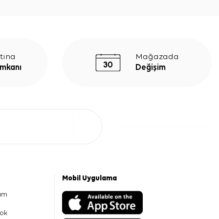
tına
Mağazada
İmkanı
Değişim
Mobil Uygulama
am
ok