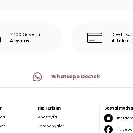
%100 Güvenli
Kredi Kar
Alışveriş
4 Taksit 
Whatsapp Destek
er
Hızlı Erişim
Sosyal Medya
arı
Anasayfa
İnstagr
mesi
Kampanyalar
Facebo