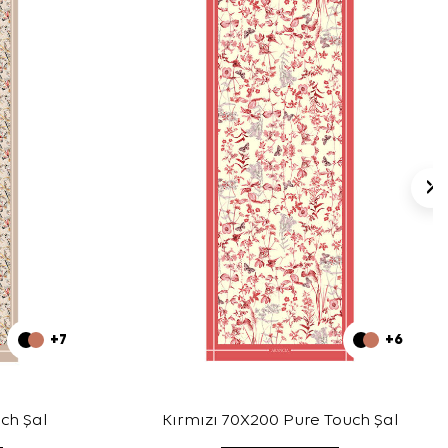
+7
+6
ch Şal
Kırmızı 70X200 Pure Touch Şal