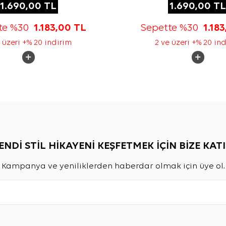
1.690,00
TL
1.690,00
TL
te %30
1.183,00
TL
Sepette %30
1.18
 üzeri +% 20 indirim
2 ve üzeri +% 20 in
ENDİ STİL HİKAYENİ KEŞFETMEK İÇİN BİZE KATI
Kampanya ve yeniliklerden haberdar olmak için üye ol.