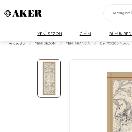
YENİ SEZON
GİYİM
BÜYÜK BED
Anasayfa
/
YENİ SEZON
/
YENİ ARANCIA
/
Bej 70X200 Modal 