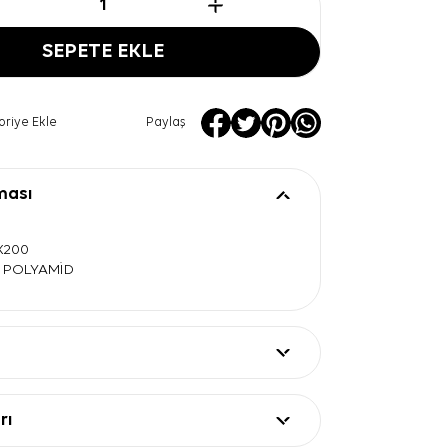
SEPETE EKLE
oriye Ekle
Paylaş
ması
0X200
L POLYAMİD
rı