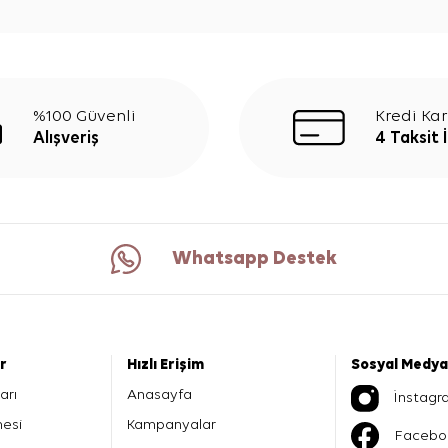
%100 Güvenli
Kredi Kar
Alışveriş
4 Taksit 
Whatsapp Destek
er
Hızlı Erişim
Sosyal Medya
arı
Anasayfa
İnstagr
mesi
Kampanyalar
Facebo