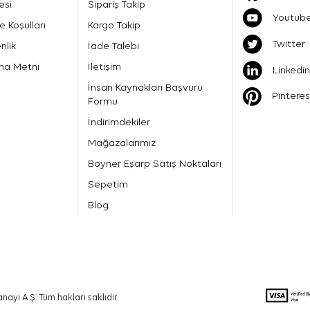
esi
Sipariş Takip
Youtub
e Koşulları
Kargo Takip
Twitter
nlik
İade Talebi
ma Metni
İletişim
Linkedin
İnsan Kaynakları Başvuru
Pinteres
Formu
İndirimdekiler
Mağazalarımız
Boyner Eşarp Satış Noktaları
Sepetim
Blog
nayi A.Ş. Tüm hakları saklıdır.