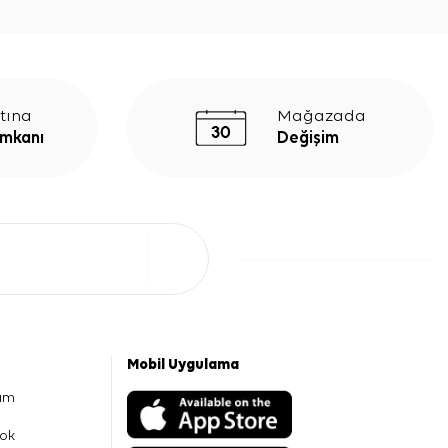
tına
Mağazada
İmkanı
Değişim
Mobil Uygulama
am
ok