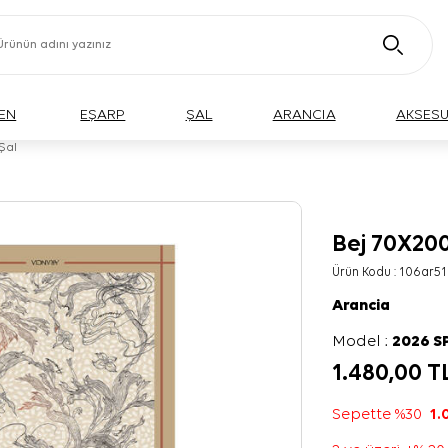
EN
EŞARP
ŞAL
ARANCIA
AKSES
Şal
Bej 70X20
Ürün Kodu :
106ar51
Arancia
Model :
2026 S
1.480,00
T
Sepette %30
1.