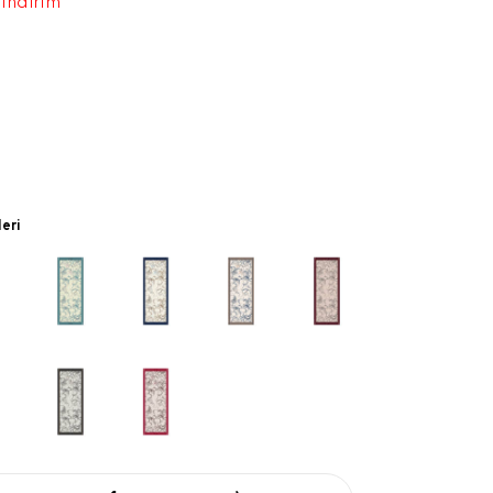
 indirim
leri