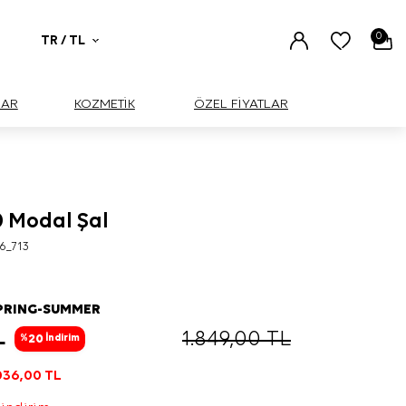
0
TR / TL
UAR
KOZMETİK
ÖZEL FİYATLAR
0 Modal Şal
6_713
PRING-SUMMER
L
1.849,00
TL
20
%
İndirim
036,00
TL