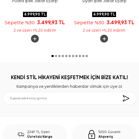
Pudra İpek Jakar Eşarp
Siyah İpek Jakar Eşarp
4.999,90
TL
4.999,90
TL
Sepette %30
3.499,93
TL
Sepette %30
3.499,93
TL
2 ve üzeri +% 20 indirim
2 ve üzeri +% 20 indirim
KENDİ STİL HİKAYENİ KEŞFETMEK İÇİN BİZE KATIL!
Kampanya ve yeniliklerden haberdar olmak için üye ol.
2249 TL Üzeri
%100 Güvenli
Ücretsiz Kargo
Alışveriş