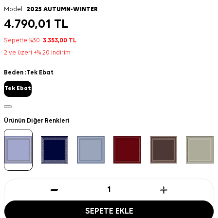
Model :
2025 AUTUMN-WINTER
4.790,01
TL
Sepette %30
3.353,00
TL
2 ve üzeri +% 20 indirim
Beden :
Tek Ebat
Tek Ebat
Ürünün Diğer Renkleri
SEPETE EKLE