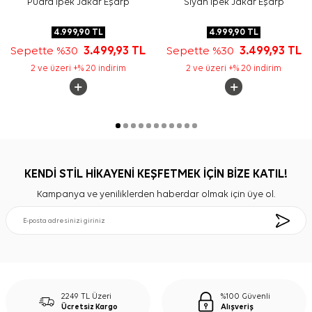
Pudra İpek Jakar Eşarp
Siyah İpek Jakar Eşarp
4.999,90
TL
4.999,90
TL
Sepette %30
3.499,93
TL
Sepette %30
3.499,93
TL
2 ve üzeri +% 20 indirim
2 ve üzeri +% 20 indirim
KENDİ STİL HİKAYENİ KEŞFETMEK İÇİN BİZE KATIL!
Kampanya ve yeniliklerden haberdar olmak için üye ol.
2249 TL Üzeri
%100 Güvenli
Ücretsiz Kargo
Alışveriş