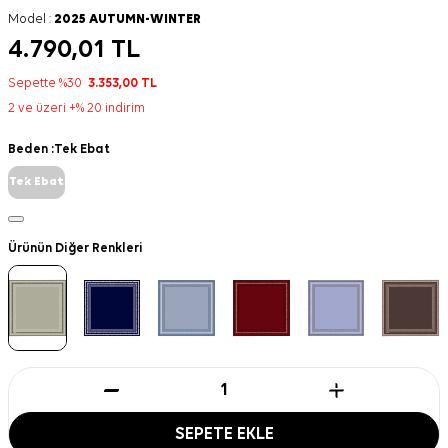
Model :
2025 AUTUMN-WINTER
4.790,01
TL
Sepette %30
3.353,00
TL
2 ve üzeri +% 20 indirim
Beden :
Tek Ebat
Tek Ebat
Ürünün Diğer Renkleri
SEPETE EKLE