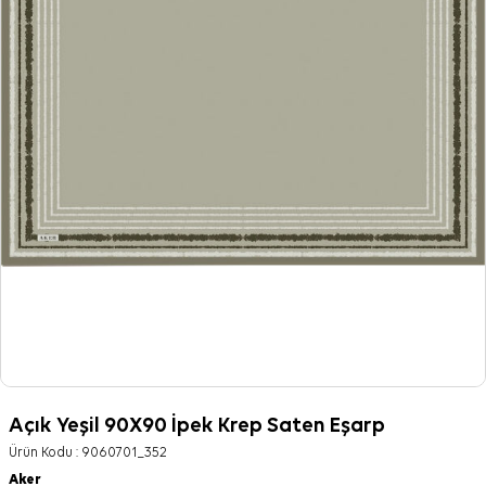
Açık Yeşil 90X90 İpek Krep Saten Eşarp
Ürün Kodu :
9060701_352
Aker