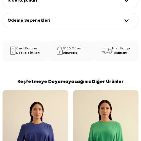
İade Koşulları
Ödeme Seçenekleri
Kredi Kartına
%100 Güvenli
Hızlı Kargo
4 Taksit İmkanı
Alışveriş
Teslimat
Keşfetmeye Doyamayacağınız Diğer Ürünler