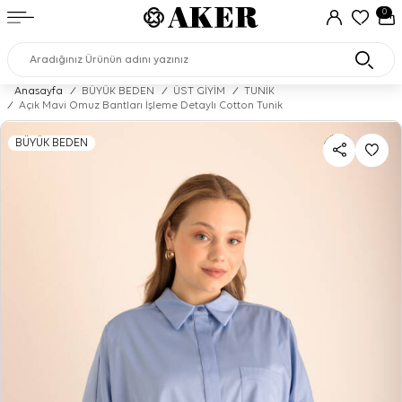
0
Anasayfa
/
BÜYÜK BEDEN
/
ÜST GİYİM
/
TUNİK
/
Açık Mavi Omuz Bantları İşleme Detaylı Cotton Tunik
BÜYÜK BEDEN