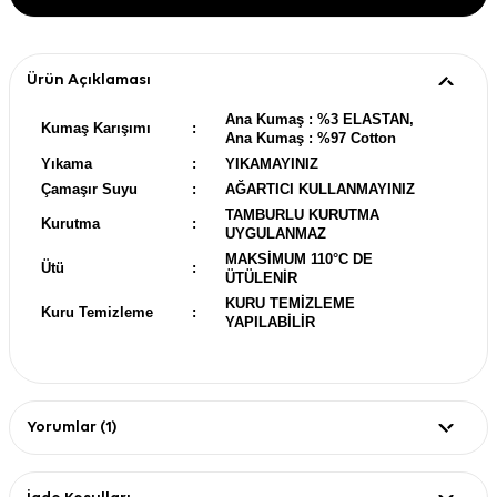
Ürün Açıklaması
Ana Kumaş : %3 ELASTAN,
Kumaş Karışımı
:
Ana Kumaş : %97 Cotton
Yıkama
:
YIKAMAYINIZ
Çamaşır Suyu
:
AĞARTICI KULLANMAYINIZ
TAMBURLU KURUTMA
Kurutma
:
UYGULANMAZ
MAKSİMUM 110°C DE
Ütü
:
ÜTÜLENİR
KURU TEMİZLEME
Kuru Temizleme
:
YAPILABİLİR
Yorumlar (1)