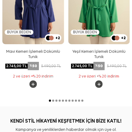
BÜYÜK BEDEN
BÜYÜK BEDEN
+2
+2
Mavi Kemeri İşlemeli Dökümlü
Yeşil Kemeri İşlemeli Dökümlü
Tunik
Tunik
50
50
2.745,00
TL
5.490,00
TL
2.745,00
TL
5.490,00
TL
%
%
2 ve üzeri +% 20 indirim
2 ve üzeri +% 20 indirim
KENDİ STİL HİKAYENİ KEŞFETMEK İÇİN BİZE KATIL!
Kampanya ve yeniliklerden haberdar olmak için üye ol.