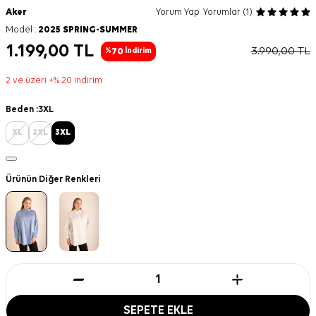
Aker
Yorum Yap
Yorumlar (1)
Model :
2025 SPRING-SUMMER
1.199,00
TL
3.990,00
TL
70
%
İndirim
2 ve üzeri +% 20 indirim
Beden :
3XL
XL
2XL
3XL
Ürünün Diğer Renkleri
SEPETE EKLE