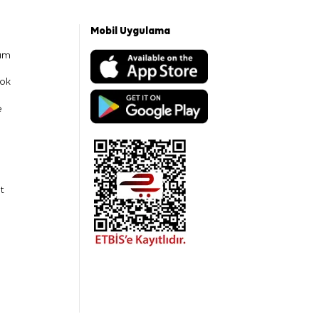
Mobil Uygulama
am
ok
e
t