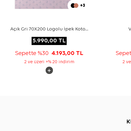
+3
Açık Gri 70X200 Logolu İpek Koton
V
Şal
5.990,00
TL
Sepette %30
4.193,00
TL
Sepe
2 ve üzeri +% 20 indirim
2 ve
K