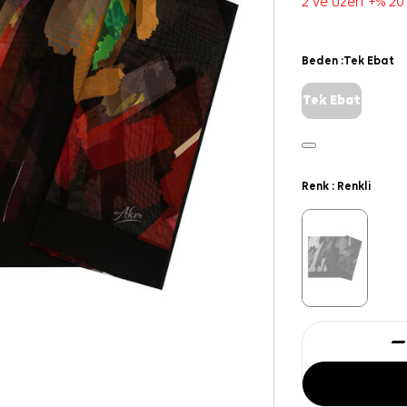
2 ve üzeri +% 20
Beden :
Tek Ebat
Tek Ebat
Renk :
Renkli