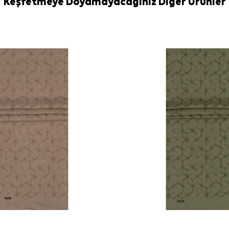
Keşfetmeye Doyamayacağınız Diğer Ürünler
Yıkama ve bakım
İpek ve hassas
Aker İpek Eşa
Sıkça Soru
Siyah Polyes
materyalden ür
Bu şalın ana
Desenli polye
Bu ürün Aker