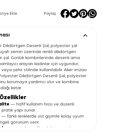
oriye Ekle
Paylaş
ması
r Dikdörtgen Desenli Şal, polyester şal
 siyah zemin üzerinde renkli dikdörtgen
r şal. Günlük kombinlerinde desenli ama
mamlayıcı arayan kadınlar için uygundur;
veya şehir stilinde kullanılabilir. Aker imzası
Polyester Dikdörtgen Desenli Şal, polyester
unu korumaya yardımcı olur ve kombine
odağı katar.
Özellikler
alite
— hafif kullanım hissi ve düzenli
 pratik yapı sunar.
n
— farklı renklerde üst giyimle kolay uyum
geli görünüm verir.
 desen
— şala grafik etki katar, sade
ha belirgin gösterir.