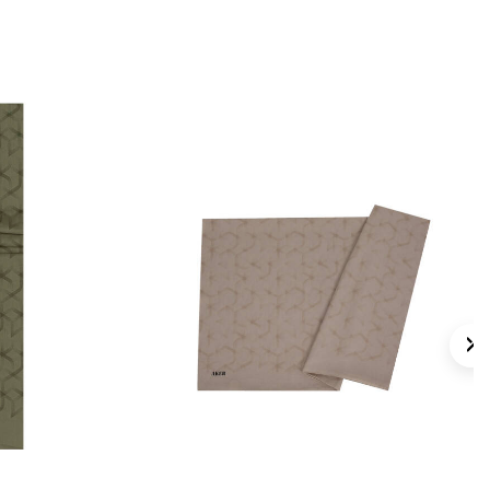
 için ürün etiketindeki talimatları izleyiniz.
 eşarpların elde bakımında destek için
rp Şampuanı
tercih edebilirsiniz.
lan Sorular
ter Dikdörtgen Desenli Şal hangi
etilmiştir?
 rengi nedir?
ster şal hangi kombinlerle kullanılabilir?
 marka mıdır?