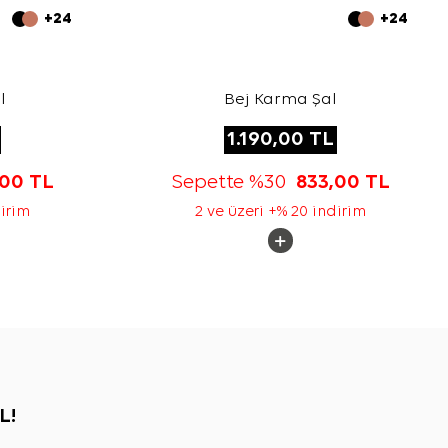
+24
+24
l
Bej Karma Şal
1.190,00
TL
,00
TL
Sepette %30
833,00
TL
dirim
2 ve üzeri +% 20 indirim
L!