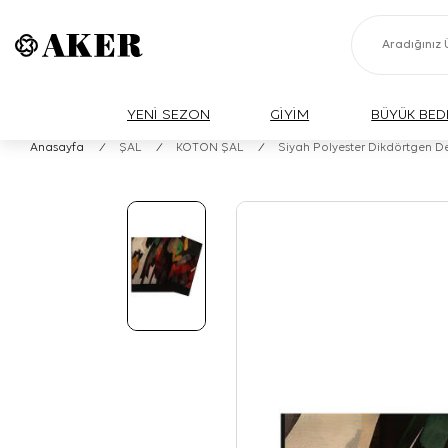
YENİ SEZON
GİYİM
BÜYÜK BED
Anasayfa
/
ŞAL
/
KOTON ŞAL
/
Siyah Polyester Dikdörtgen De