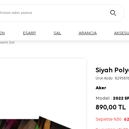
EN
EŞARP
ŞAL
ARANCIA
AKSES
senli Şal
Siyah Poly
Ürün Kodu :
829587
Aker
Model :
2022 S
890,00
TL
Sepette %30
62