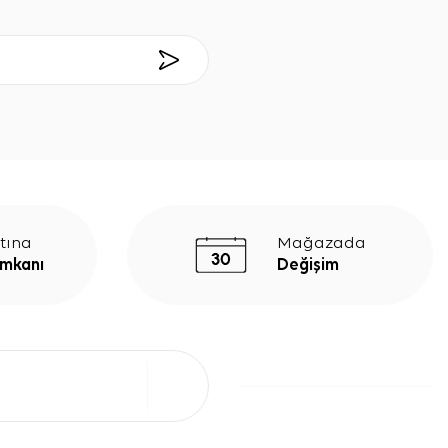
tına
Mağazada
İmkanı
Değişim