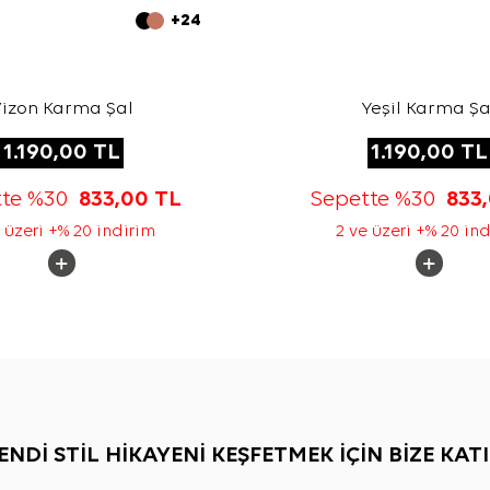
+24
izon Karma Şal
Yeşil Karma Şa
1.190,00
TL
1.190,00
TL
tte %30
833,00
TL
Sepette %30
833
 üzeri +% 20 indirim
2 ve üzeri +% 20 in
ENDİ STİL HİKAYENİ KEŞFETMEK İÇİN BİZE KATI