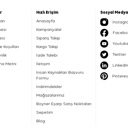
er
Hızlı Erişim
Sosyal Medya
arı
Anasayfa
İnstagr
mesi
Kampanyalar
Facebo
esi
Sipariş Takip
Youtub
e Koşulları
Kargo Takip
Twitter
nlik
İade Talebi
ma Metni
İletişim
Linkedin
İnsan Kaynakları Başvuru
Pinteres
Formu
İndirimdekiler
Mağazalarımız
Boyner Eşarp Satış Noktaları
Sepetim
Blog