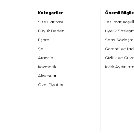
Kategoriler
Önemli Bilgil
Site Haritası
Teslimat Koşull
Büyük Beden
Üyelik Sözleş
Eşarp
Satış Sözleşm
Şal
Garanti ve İad
Arancia
Gizlilik ve Güve
Kozmetik
Kvkk Aydınlat
Aksesuar
Özel Fiyatlar