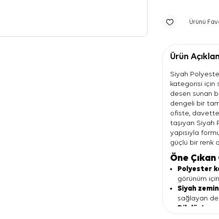
Ürünü Fav
Ürün Açıkla
Siyah Polyeste
kategorisi için
desen sunan bi
dengeli bir ta
ofiste, davette 
taşıyan Siyah 
yapısıyla form
güçlü bir renk 
Öne Çıkan 
Polyester k
görünüm için
Siyah zemi
sağlayan den
Dikdörtgen
kombinleri da