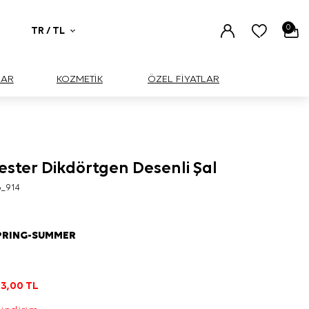
0
TR / TL
UAR
KOZMETİK
ÖZEL FİYATLAR
ester Dikdörtgen Desenli Şal
6_914
PRING-SUMMER
3,00
TL