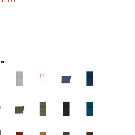
 indirim
leri