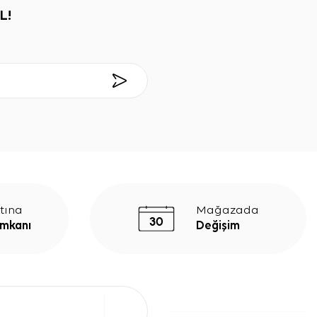
L!
tına
Mağazada
İmkanı
Değişim