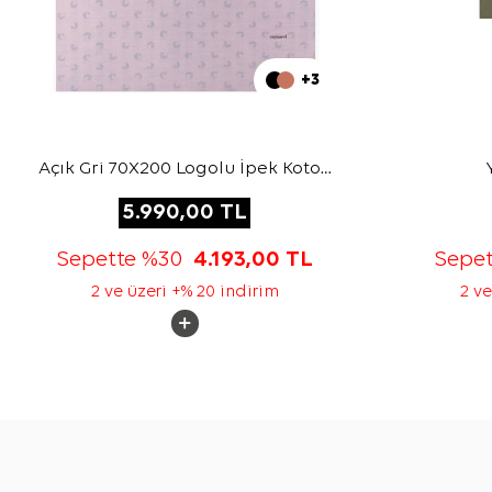
+3
Açık Gri 70X200 Logolu İpek Koton
Şal
5.990,00
TL
Sepette %30
4.193,00
TL
Sepe
2 ve üzeri +% 20 indirim
2 ve