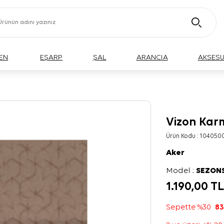
EN
EŞARP
ŞAL
ARANCIA
AKSES
Vizon Kar
Ürün Kodu :
104050
Aker
Model :
SEZON
1.190,00
T
Sepette %30
83