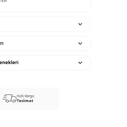
STER
rı
nekleri
Hızlı Kargo
Teslimat