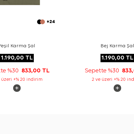
+24
Yeşil Karma Şal
Bej Karma Şa
1.190,00
TL
1.190,00
TL
tte %30
833,00
TL
Sepette %30
833
 üzeri +% 20 indirim
2 ve üzeri +% 20 in