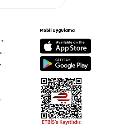
Mobil Uygulama
am
ok
e
t