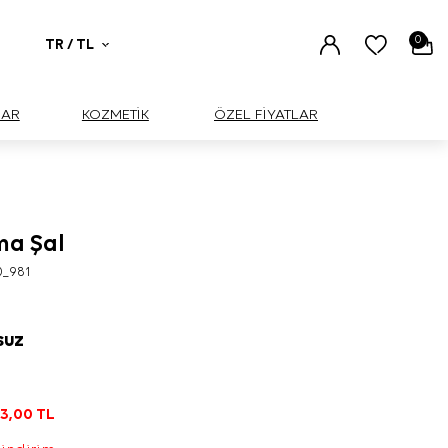
0
TR / TL
UAR
KOZMETİK
ÖZEL FİYATLAR
ma Şal
0_981
SUZ
L
3,00
TL