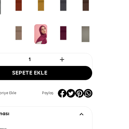
SEPETE EKLE
oriye Ekle
Paylaş
ması