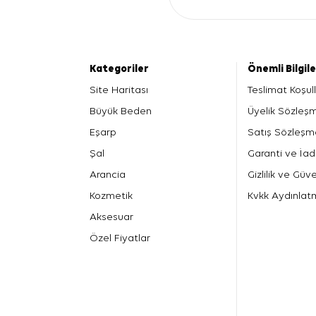
Kategoriler
Önemli Bilgil
Site Haritası
Teslimat Koşull
Büyük Beden
Üyelik Sözleş
Eşarp
Satış Sözleşm
Şal
Garanti ve İad
Arancia
Gizlilik ve Güve
Kozmetik
Kvkk Aydınlat
Aksesuar
Özel Fiyatlar