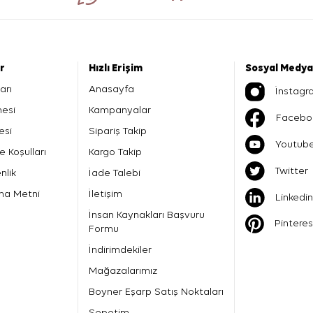
er
Hızlı Erişim
Sosyal Medya
arı
Anasayfa
İnstagr
mesi
Kampanyalar
Facebo
esi
Sipariş Takip
Youtub
e Koşulları
Kargo Takip
Twitter
nlik
İade Talebi
ma Metni
İletişim
Linkedin
İnsan Kaynakları Başvuru
Pinteres
Formu
İndirimdekiler
Mağazalarımız
Boyner Eşarp Satış Noktaları
Sepetim