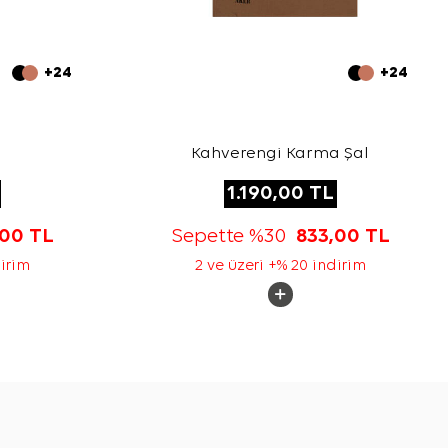
+24
+24
l
Kahverengi Karma Şal
1.190,00
TL
,00
TL
Sepette %30
833,00
TL
dirim
2 ve üzeri +% 20 indirim