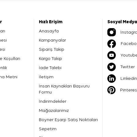
er
Hızlı Erişim
Sosyal Medya
arı
Anasayfa
İnstagr
mesi
Kampanyalar
Facebo
esi
Sipariş Takip
Youtub
e Koşulları
Kargo Takip
Twitter
nlik
İade Talebi
ma Metni
İletişim
Linkedin
İnsan Kaynakları Başvuru
Pinteres
Formu
İndirimdekiler
Mağazalarımız
Boyner Eşarp Satış Noktaları
Sepetim