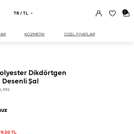
0
TR / TL
UAR
KOZMETİK
ÖZEL FİYATLAR
lyester Dikdörtgen
 Desenli Şal
0_992
SUZ
9,30
TL