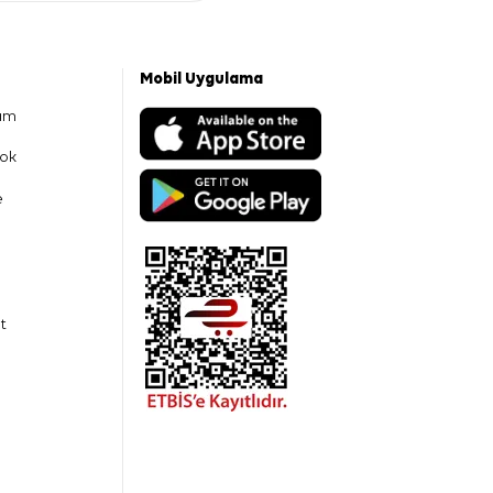
Mobil Uygulama
am
ok
e
t