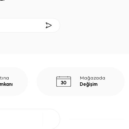
tına
Mağazada
İmkanı
Değişim