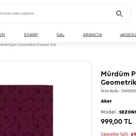
EN
EŞARP
ŞAL
ARANCIA
AKSES
ikdörtgen Geometrik Desenli Şal
Mürdüm Po
Geometrik
Ürün Kodu :
104050
Aker
Model :
SEZON
999,00
TL
Sepette %30
69