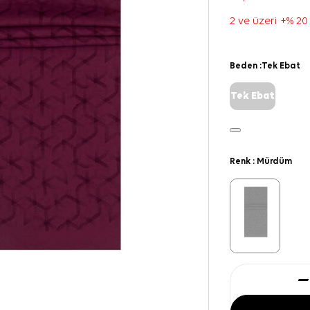
2 ve üzeri +% 20
Beden :
Tek Ebat
Tek Ebat
Renk :
Mürdüm