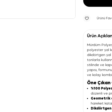
Ürünü Fav
Ürün Açıkla
Mürdüm Polyes
polyester şal 
dikdörtgen şal 
tonlarla kullan
stilinde ve kap
yapısı, formunu
ve kolay kombi
Öne Çıkan 
%100 Polyes
düzenli ve pr
Geometrik 
hareket kata
Dikdörtgen