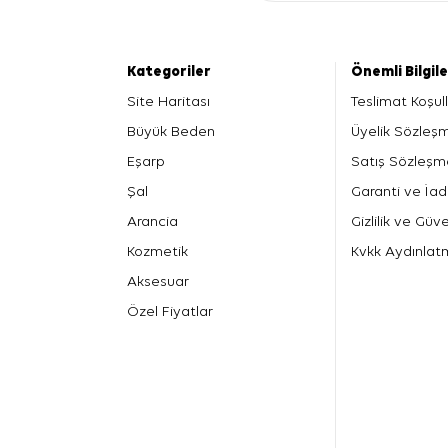
Kategoriler
Önemli Bilgil
Site Haritası
Teslimat Koşull
Büyük Beden
Üyelik Sözleş
Eşarp
Satış Sözleşm
Şal
Garanti ve İad
Arancia
Gizlilik ve Güve
Kozmetik
Kvkk Aydınlat
Aksesuar
Özel Fiyatlar