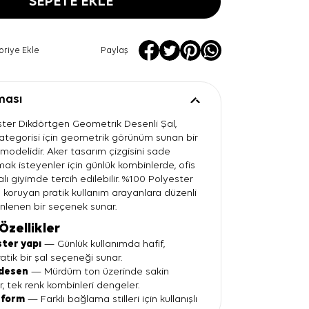
SEPETE EKLE
oriye Ekle
Paylaş
ması
ter Dikdörtgen Geometrik Desenli Şal,
kategorisi için geometrik görünüm sunan bir
modelidir. Aker tasarım çizgisini sade
mak isteyenler için günlük kombinlerde, ofis
alı giyimde tercih edilebilir. %100 Polyester
 koruyan pratik kullanım arayanlara düzenli
nlenen bir seçenek sunar.
Özellikler
ter yapı
— Günlük kullanımda hafif,
atik bir şal seçeneği sunar.
desen
— Mürdüm ton üzerinde sakin
r, tek renk kombinleri dengeler.
 form
— Farklı bağlama stilleri için kullanışlı