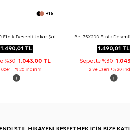
+16
 Etnik Desenli Jakar Şal
Bej 75X200 Etnik Desenli
1.490,01
TL
1.490,01
TL
te %30
1.043,00
TL
Sepette %30
1.04
 üzeri +% 20 indirim
2 ve üzeri +% 20 in
ENDİ STİL HİKAYENİ KEŞFETMEK İÇİN BİZE KATI