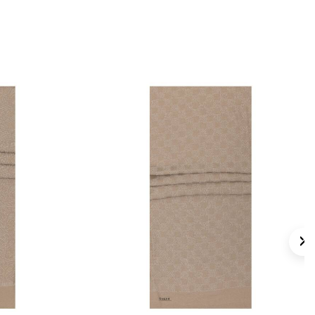
 için ürün etiketindeki talimatları izleyiniz.
ipek eşarp bakımında destek için
Aker İpek
nı
tercih edebilirsiniz.
lan Sorular
eryali nedir?
asıldır?
erle kullanılabilir?
ngi forma sahiptir?