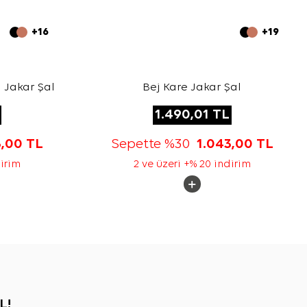
+16
+19
 Jakar Şal
Bej Kare Jakar Şal
1.490,01
TL
3,00
TL
Sepette %30
1.043,00
TL
dirim
2 ve üzeri +% 20 indirim
L!