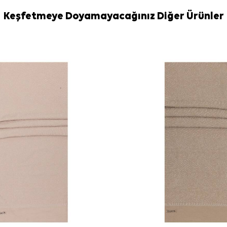
Bakım
Yıkama ve bakım
Keşfetmeye Doyamayacağınız Diğer Ürünler
Hassas şal ve 
Eşarp Şampua
Sıkça Soru
Bu şalın mat
Şalın rengi n
Hangi kombinl
Bu model ha