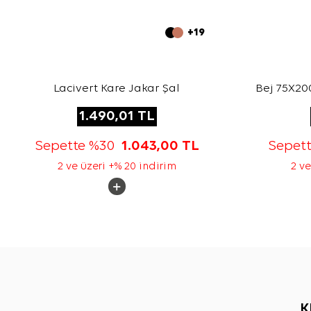
+19
Lacivert Kare Jakar Şal
Bej 75X200
1.490,01
TL
Sepette %30
1.043,00
TL
Sepet
2 ve üzeri +% 20 indirim
2 ve
K