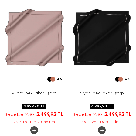
boyun aksesuarı veya omuzda kullanım için uygundur.
Bakım
Yıkama ve bakım için ürün etiketindeki talimatları
izleyiniz. İpek ve hassas eşarplarda nazik bakım desteği
için
Aker İpek Eşarp Şampuanı
tercih edebilirsiniz.
Sıkça Sorulan Sorular
Bu eşarbın ölçüsü nedir?
Ürün hangi kumaş türündedir?
Deseni nasıl görünür?
Hangi renklerle kombinlenebilir?
+6
+6
Pudra İpek Jakar Eşarp
Siyah İpek Jakar Eşarp
4.999,90
TL
4.999,90
TL
Sepette %30
3.499,93
TL
Sepette %30
3.499,93
TL
2 ve üzeri +% 20 indirim
2 ve üzeri +% 20 indirim