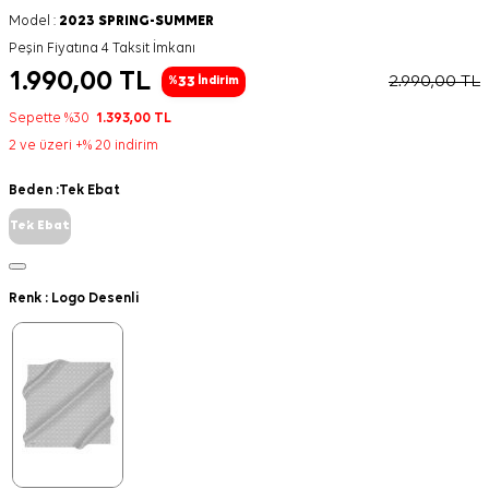
Model :
2023 SPRING-SUMMER
Peşin Fiyatına 4 Taksit İmkanı
1.990,00
TL
2.990,00
TL
33
%
İndirim
Sepette %30
1.393,00
TL
2 ve üzeri +% 20 indirim
Beden :
Tek Ebat
Tek Ebat
Renk :
Logo Desenli