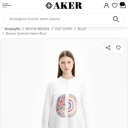
0
Anasayfa
/
BÜYÜK BEDEN
/
ÜST GİYİM
/
BLUZ
/
Beyaz İşlemeli Keten Bluz