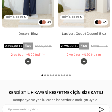
BÜYÜK BEDEN
BÜYÜK BEDEN
+1
+1
Desenli Bluz
Lacivert Godeli Desenli Bluz
60
60
2.795,00
TL
6.990,00
TL
2.795,00
TL
6.990,00
TL
%
%
2 ve üzeri +% 20 indirim
2 ve üzeri +% 20 indirim
KENDİ STİL HİKAYENİ KEŞFETMEK İÇİN BİZE KATIL!
Kampanya ve yeniliklerden haberdar olmak için üye ol.