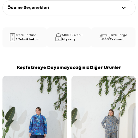
Ödeme Seçenekleri
Kredi Kartına
%100 Güvenli
Hızlı Kargo
4 Taksit İmkanı
Alışveriş
Teslimat
Keşfetmeye Doyamayacağınız Diğer Ürünler