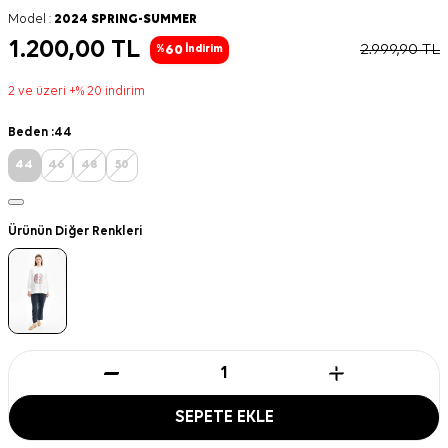
Model :
2024 SPRING-SUMMER
1.200,00
TL
2.999,90
TL
60
%
İndirim
2 ve üzeri +% 20 indirim
Beden :
44
44
46
48
50
Ürünün Diğer Renkleri
SEPETE EKLE