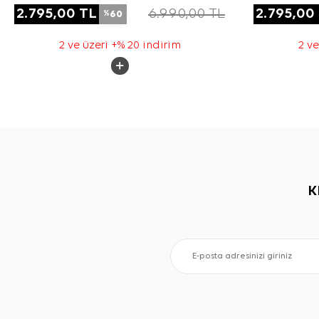
2.795,00
TL
6.990,00
TL
2.795,00
60
%
2 ve üzeri +% 20 indirim
2 ve
K