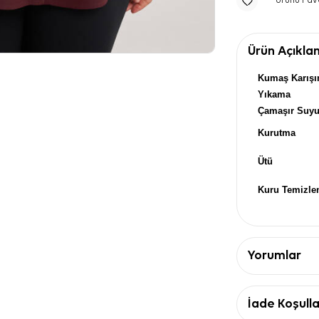
Ürünü Fav
Ürün Açıkla
Kumaş Karışı
Yıkama
Çamaşır Suy
Kurutma
Ütü
Kuru Temizl
Yorumlar
İade Koşulla