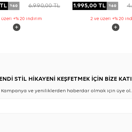
TL
6.990,00
TL
1.995,00
TL
4
60
60
%
%
 üzeri +% 20 indirim
2 ve üzeri +% 20 in
ENDİ STİL HİKAYENİ KEŞFETMEK İÇİN BİZE KATI
Kampanya ve yeniliklerden haberdar olmak için üye ol.