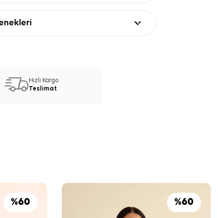
nekleri
Hızlı Kargo
Teslimat
%
60
%
60