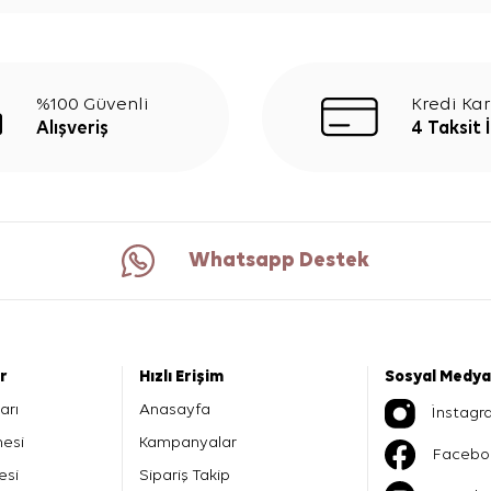
%100 Güvenli
Kredi Kar
Alışveriş
4 Taksit 
Whatsapp Destek
er
Hızlı Erişim
Sosyal Medya
arı
Anasayfa
İnstagr
mesi
Kampanyalar
Facebo
esi
Sipariş Takip