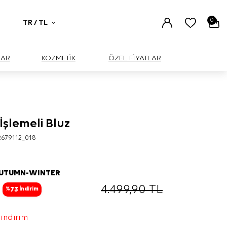
0
TR / TL
UAR
KOZMETİK
ÖZEL FİYATLAR
İşlemeli Bluz
BÜYÜK
679112_018
AUTUMN-WINTER
4.499,90
TL
73
%
İndirim
 indirim