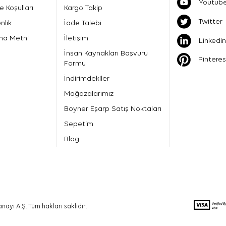
Youtub
e Koşulları
Kargo Takip
Twitter
nlik
İade Talebi
ma Metni
İletişim
Linkedin
İnsan Kaynakları Başvuru
Pinteres
Formu
İndirimdekiler
Mağazalarımız
Boyner Eşarp Satış Noktaları
Sepetim
Blog
nayi A.Ş. Tüm hakları saklıdır.