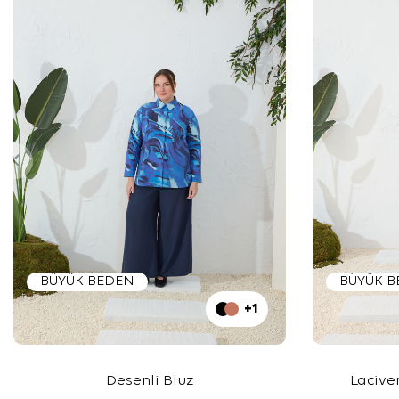
BÜYÜK BEDEN
BÜYÜK 
+1
Desenli Bluz
Lacive