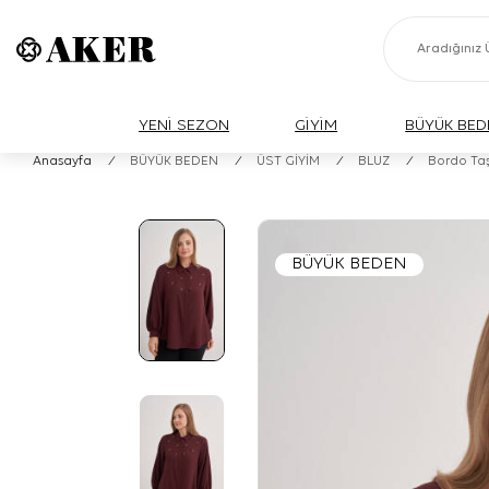
YENİ SEZON
GİYİM
BÜYÜK BED
Anasayfa
/
BÜYÜK BEDEN
/
ÜST GİYİM
/
BLUZ
/
Bordo Taş
BÜYÜK BEDEN