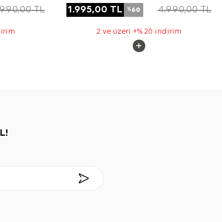
.990,00
TL
1.995,00
TL
4.990,00
TL
60
%
dirim
2 ve üzeri +% 20 indirim
L!