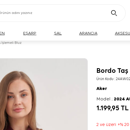
EN
EŞARP
ŞAL
ARANCIA
AKSES
 İşlemeli Bluz
Bordo Taş 
BÜYÜK BEDEN
Ürün Kodu :
24AW02
Aker
Model :
2024 
1.199,95
TL
2 ve üzeri +% 20