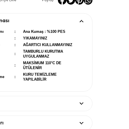
oriye Ekle
Paylaş
ması
mı
:
Ana Kumaş : %100 PES
:
YIKAMAYINIZ
u
:
AĞARTICI KULLANMAYINIZ
TAMBURLU KURUTMA
:
UYGULANMAZ
MAKSİMUM 110°C DE
:
ÜTÜLENİR
KURU TEMİZLEME
eme
:
YAPILABİLİR
rı