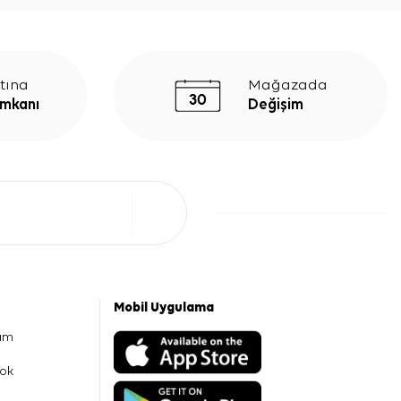
tına
Mağazada
İmkanı
Değişim
Mobil Uygulama
am
ok