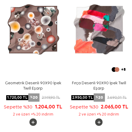
Yıkama ve bakım için ürün etiketindeki talimatları
izleyiniz. İpek ve hassas eşarplarda elde hassas bakım
gerektiğinde
Aker İpek Eşarp Şampuanı
kullanabilirsiniz.
Sıkça Sorulan Sorular
Bordo İpek Tivil Kare Zebra Desenli Eşarp ölçüsü nedir?
Bu ürün hangi kumaş kalitesindedir?
Deseni hangi renklerden oluşur?
Bu eşarp nasıl kombinlenir?
+8
Geometrik Desenli 90X90 İpek
Fırça Desenli 90X90 İpek Twill
Twill Eşarp
Eşarp
20
20
1.720,00
TL
2.149,90
TL
2.950,00
TL
3.690,01
TL
%
%
Sepette %30
1.204,00
TL
Sepette %30
2.065,00
TL
2 ve üzeri +% 20 indirim
2 ve üzeri +% 20 indirim