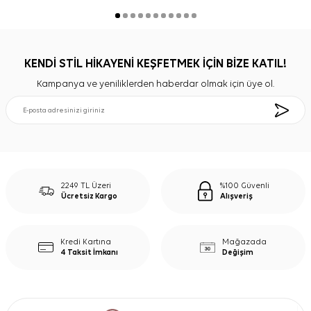
KENDİ STİL HİKAYENİ KEŞFETMEK İÇİN BİZE KATIL!
Kampanya ve yeniliklerden haberdar olmak için üye ol.
2249 TL Üzeri
%100 Güvenli
Ücretsiz Kargo
Alışveriş
Kredi Kartına
Mağazada
4 Taksit İmkanı
Değişim