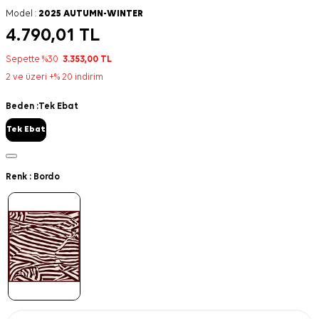
Model :
2025 AUTUMN-WINTER
4.790,01
TL
Sepette %30
3.353,00
TL
2 ve üzeri +% 20 indirim
Beden :
Tek Ebat
Tek Ebat
Renk :
Bordo