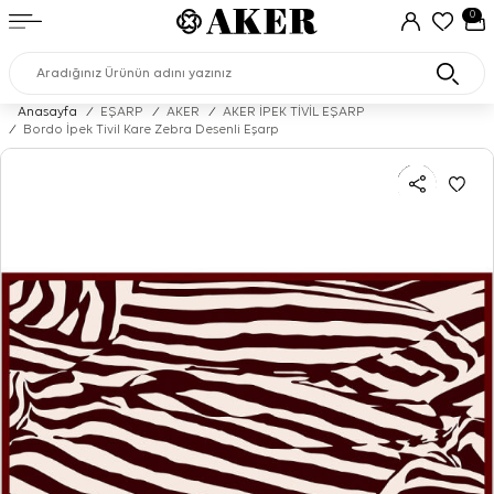
0
Anasayfa
/
EŞARP
/
AKER
/
AKER İPEK TİVİL EŞARP
/
Bordo İpek Tivil Kare Zebra Desenli Eşarp