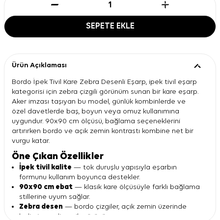
SEPETE EKLE
Ürün Açıklaması
Bordo İpek Tivil Kare Zebra Desenli Eşarp, ipek tivil eşarp
kategorisi için zebra çizgili görünüm sunan bir kare eşarp.
Aker imzası taşıyan bu model, günlük kombinlerde ve
özel davetlerde baş, boyun veya omuz kullanımına
uygundur. 90x90 cm ölçüsü, bağlama seçeneklerini
artırırken bordo ve açık zemin kontrastı kombine net bir
vurgu katar.
Öne Çıkan Özellikler
İpek tivil kalite
— tok duruşlu yapısıyla eşarbın
formunu kullanım boyunca destekler.
90x90 cm ebat
— klasik kare ölçüsüyle farklı bağlama
stillerine uyum sağlar.
Zebra desen
— bordo çizgiler, açık zemin üzerinde
belirgin ve dinamik görünür.