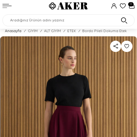
0
Anasayfa
/
GİYİM
/
ALT GİYİM
/
ETEK
/
Bordo Pileli Dokuma Etek