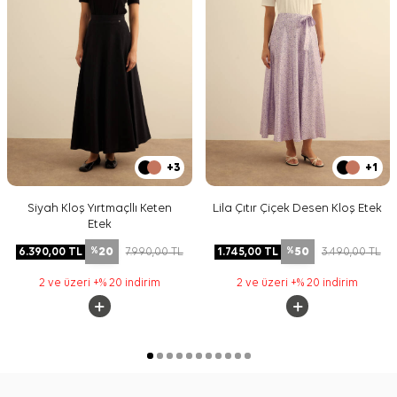
+3
+1
Siyah Kloş Yırtmaçllı Keten
Lila Çıtır Çiçek Desen Kloş Etek
Etek
20
50
6.390,00
TL
7.990,00
TL
1.745,00
TL
3.490,00
TL
%
%
2 ve üzeri +% 20 indirim
2 ve üzeri +% 20 indirim