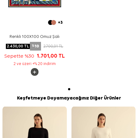
+3
Renkli 100X100 Omuz Şalı
10
2.430,00
TL
2.700,01
TL
%
Sepette %30
1.701,00
TL
2 ve üzeri +% 20 indirim
Keşfetmeye Doyamayacağınız Diğer Ürünler