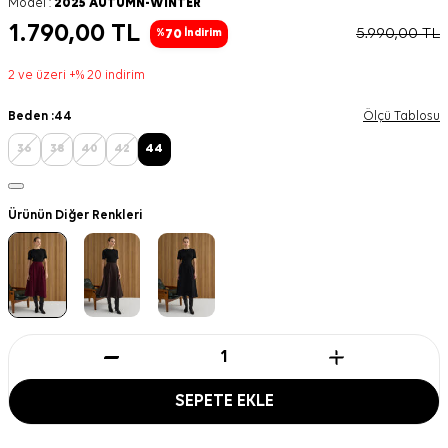
Model :
2025 AUTUMN-WINTER
1.790,00
TL
5.990,00
TL
70
%
İndirim
2 ve üzeri +% 20 indirim
Beden :
44
Ölçü Tablosu
36
38
40
42
44
Ürünün Diğer Renkleri
SEPETE EKLE