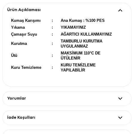
Ürün Açıklaması
Kumaş Karışımı
:
Ana Kumaş : %100 PES
Yıkama
:
YIKAMAYINIZ
Çamaşır Suyu
:
AĞARTICI KULLANMAYINIZ
TAMBURLU KURUTMA
Kurutma
:
UYGULANMAZ
MAKSİMUM 110°C DE
Ütü
:
ÜTÜLENİR
KURU TEMİZLEME
Kuru Temizleme
:
YAPILABİLİR
Yorumlar
İade Koşulları