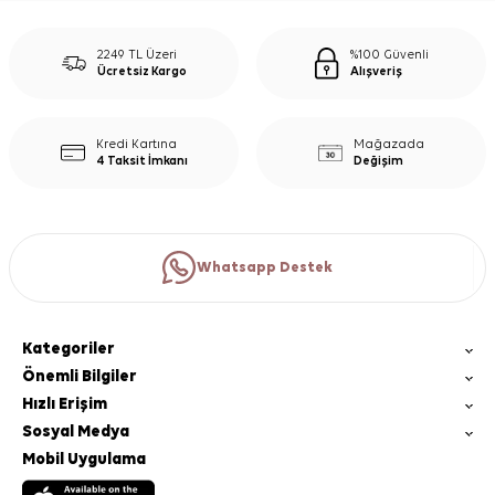
2249 TL Üzeri
%100 Güvenli
Ücretsiz Kargo
Alışveriş
Kredi Kartına
Mağazada
4 Taksit İmkanı
Değişim
Whatsapp Destek
Kategoriler
Önemli Bilgiler
Hızlı Erişim
Sosyal Medya
Mobil Uygulama