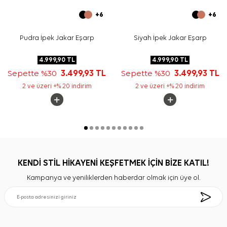
+6
+6
Pudra İpek Jakar Eşarp
Siyah İpek Jakar Eşarp
4.999,90
TL
4.999,90
TL
Sepette %30
3.499,93
TL
Sepette %30
3.499,93
TL
2 ve üzeri +% 20 indirim
2 ve üzeri +% 20 indirim
KENDİ STİL HİKAYENİ KEŞFETMEK İÇİN BİZE KATIL!
Kampanya ve yeniliklerden haberdar olmak için üye ol.