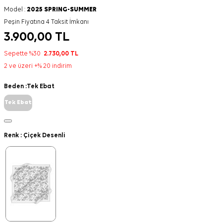
Model :
2025 SPRING-SUMMER
Peşin Fiyatına 4 Taksit İmkanı
3.900,00
TL
Sepette %30
2.730,00
TL
2 ve üzeri +% 20 indirim
Beden :
Tek Ebat
Tek Ebat
Renk :
Çiçek Desenli