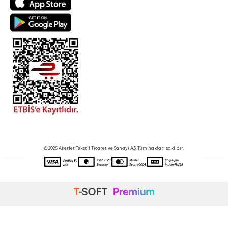
© 2025 Akerler Tekstil Ticaret ve Sanayi A.Ş. Tüm hakları saklıdır.