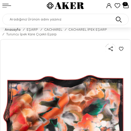
0
Anasayfa
/
EŞARP
/
CACHAREL
/
CACHAREL İPEK EŞARP
/
Turuncu İpek Kare Çiçekli Eşarp