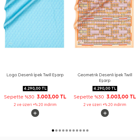
izleyiniz. İpek ve hassas eşarp bakımında, etiket
talimatına uygun elde bakım gerektiren durumlarda
Aker
İpek Eşarp Şampuanı
kullanabilirsiniz.
Sıkça Sorulan Sorular
Turuncu İpek Kare Çiçekli Eşarp hangi materyaldendir?
Bu ipek eşarp hangi renklerle kombinlenir?
Eşarbın deseni nasıldır?
Bu eşarp günlük kullanım için uygun mudur?
Logo Desenli İpek Twill Eşarp
Geometrik Desenli İpek Twill
Eşarp
4.290,00
TL
4.290,00
TL
Sepette %30
3.003,00
TL
Sepette %30
3.003,00
TL
2 ve üzeri +% 20 indirim
2 ve üzeri +% 20 indirim