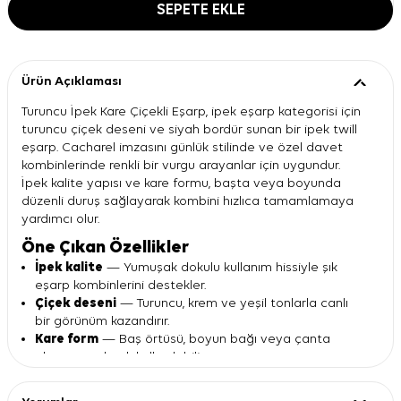
SEPETE EKLE
Ürün Açıklaması
Turuncu İpek Kare Çiçekli Eşarp, ipek eşarp kategorisi için
turuncu çiçek deseni ve siyah bordür sunan bir ipek twill
eşarp. Cacharel imzasını günlük stilinde ve özel davet
kombinlerinde renkli bir vurgu arayanlar için uygundur.
İpek kalite yapısı ve kare formu, başta veya boyunda
düzenli duruş sağlayarak kombini hızlıca tamamlamaya
yardımcı olur.
Öne Çıkan Özellikler
İpek kalite
— Yumuşak dokulu kullanım hissiyle şık
eşarp kombinlerini destekler.
Çiçek deseni
— Turuncu, krem ve yeşil tonlarla canlı
bir görünüm kazandırır.
Kare form
— Baş örtüsü, boyun bağı veya çanta
aksesuarı olarak kullanılabilir.
Siyah bordür
— Deseni çerçeveleyerek eşarbın
formunu daha belirgin gösterir.