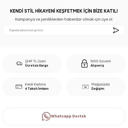
KENDİ STİL HİKAYENİ KEŞFETMEK İÇİN BİZE KATIL!
Kampanya ve yeniliklerden haberdar olmak için üye ol.
2249 TL Üzeri
%100 Güvenli
Ücretsiz Kargo
Alışveriş
Kredi Kartına
Mağazada
4 Taksit İmkanı
Değişim
Whatsapp Destek