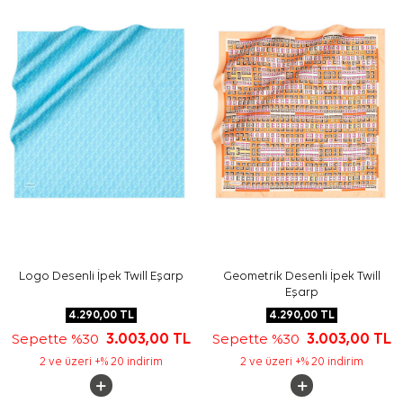
izleyiniz. İpek ve hassas eşarplarda nazik bakım
gerektiğinde
Aker İpek Eşarp Şampuanı
kullanımı
destekleyici bir seçenek olabilir.
Sıkça Sorulan Sorular
Pembe İpek Kare Çiçekli Eşarp hangi malzemeden
üretilmiştir?
Bu ipek eşarp hangi renklerle kombinlenir?
Desen görünümü nasıldır?
Kare eşarp günlük kullanım için uygun mudur?
Logo Desenli İpek Twill Eşarp
Geometrik Desenli İpek Twill
Eşarp
4.290,00
TL
4.290,00
TL
Sepette %30
3.003,00
TL
Sepette %30
3.003,00
TL
2 ve üzeri +% 20 indirim
2 ve üzeri +% 20 indirim