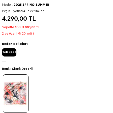
Model :
2025 SPRING-SUMMER
Peşin Fiyatına 4 Taksit İmkanı
4.290,00
TL
Sepette %30
3.003,00
TL
2 ve üzeri +% 20 indirim
Beden :
Tek Ebat
Tek Ebat
Renk :
Çiçek Desenli