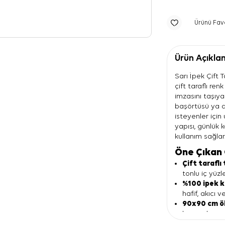
Ürünü Fav
Ürün Açıkla
Sarı İpek Çift T
çift taraflı ren
imzasını taşıy
başörtüsü ya d
isteyenler içi
yapısı, günlük
kullanım sağlar
Öne Çıkan 
Çift taraflı
tonlu iç yüzl
%100 ipek 
hafif, akıcı v
90x90 cm ö
boyunda ve o
Düz renk g