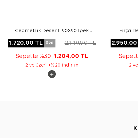
Geometrik Desenli 90X90 İpek
Fırça D
Twill Eşarp
1.720,00
TL
2.149,90
TL
2.950,00
20
%
Sepette %30
1.204,00
TL
Sepet
2 ve üzeri +% 20 indirim
2 ve
K