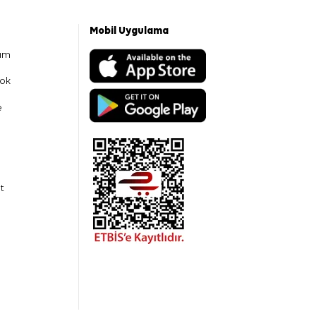
Mobil Uygulama
am
ok
e
t