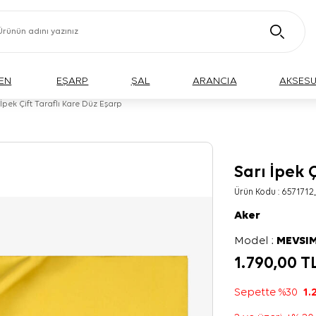
EN
EŞARP
ŞAL
ARANCIA
AKSES
 İpek Çift Taraflı Kare Düz Eşarp
Sarı İpek 
Ürün Kodu :
6571712
Aker
Model :
MEVSIM
1.790,00
T
Sepette %30
1.