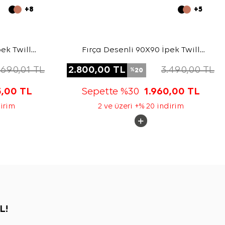
+8
+5
ek Twill
Fırça Desenli 90X90 İpek Twill
Eşarp
.690,01
TL
2.800,00
TL
3.490,00
TL
20
%
5,00
TL
Sepette %30
1.960,00
TL
dirim
2 ve üzeri +% 20 indirim
L!