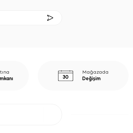
tına
Mağazada
İmkanı
Değişim