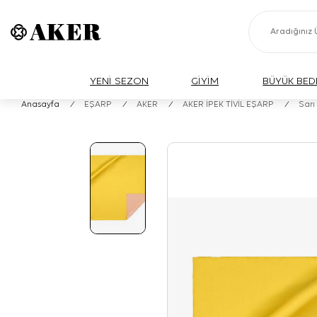
YENİ SEZON
GİYİM
BÜYÜK BED
Anasayfa
/
EŞARP
/
AKER
/
AKER İPEK TİVİL EŞARP
/
Sarı