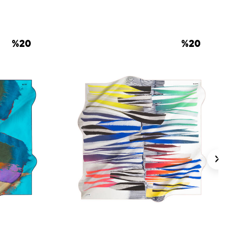
ve sıkma işlemi yapmayınız. Elde hassas
da ipek ve hassas eşarplar için
Aker İpek
nı
kullanabilirsiniz.
%
20
%
20
lan Sorular
gi kumaştan üretilmiştir?
t Taraflı Kare Düz Eşarp ölçüsü nedir?
flı mı kullanılabilir?
p nasıl yıkanmalıdır?