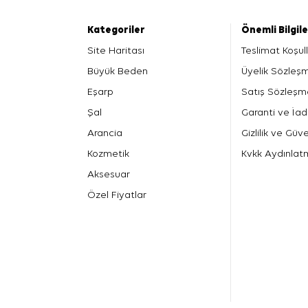
Kategoriler
Önemli Bilgil
Site Haritası
Teslimat Koşull
Büyük Beden
Üyelik Sözleş
Eşarp
Satış Sözleşm
Şal
Garanti ve İad
Arancia
Gizlilik ve Güve
Kozmetik
Kvkk Aydınlat
Aksesuar
Özel Fiyatlar