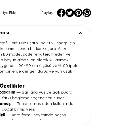
oriye Ekle
Paylaş
ması
araflı Kare Düz Eşarp, ipek tivil eşarp için
k kullanımı sunan bir kare eşarp. Aker
an bu model, sade renk tercih eden ve
a boyun aksesuarı olarak kullanmak
n uygundur. 90x90 cm ölçüsü ve %100 ipek
 kombinlerde dengeli duruş ve yumuşak
.
Özellikler
 tasarım
— Sarı ana yüz ve açık pudra
e farklı bağlama seçenekleri sunar.
kumaş
— Tenle temas eden kullanımda
e doğal bir his verir.
lçü
— Kare formu sayesinde başta,
muzda rahat şekil alır.
örünüm
— Desensiz yüzeyi, desenli