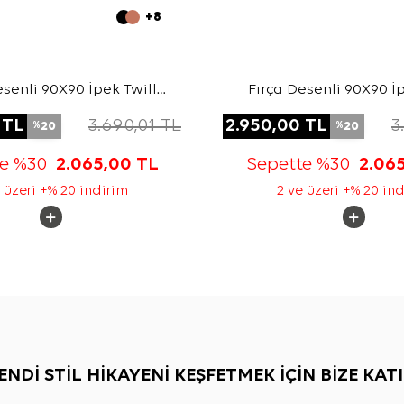
+8
esenli 90X90 İpek Twill
Fırça Desenli 90X90 İp
Eşarp
Eşarp
TL
3.690,01
TL
2.950,00
TL
3
20
20
%
%
te %30
2.065,00
TL
Sepette %30
2.06
 üzeri +% 20 indirim
2 ve üzeri +% 20 in
ENDİ STİL HİKAYENİ KEŞFETMEK İÇİN BİZE KATI