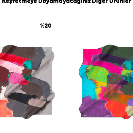
Keşfetmeye Doyamayacağınız Diğer Ürünler
kullanmayınız 
yıkama sırasın
Eşarp Şampua
%
20
Sıkça Soru
Bu eşarp han
Sarı İpek Çif
Ürün çift tara
Bu ipek eşar