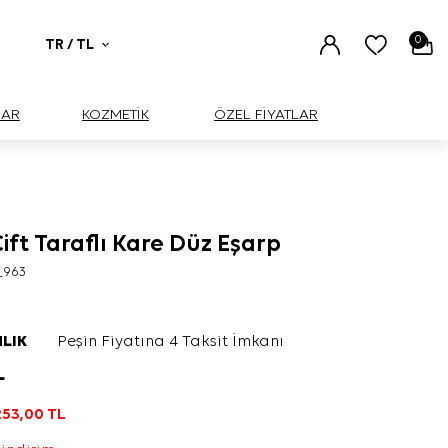
0
TR / TL
UAR
KOZMETİK
ÖZEL FİYATLAR
Çift Taraflı Kare Düz Eşarp
_963
LIK
Peşin Fiyatına 4 Taksit İmkanı
L
253,00
TL