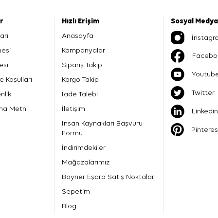
er
Hızlı Erişim
Sosyal Medya
arı
Anasayfa
İnstagr
mesi
Kampanyalar
Facebo
esi
Sipariş Takip
Youtub
e Koşulları
Kargo Takip
Twitter
nlik
İade Talebi
ma Metni
İletişim
Linkedin
İnsan Kaynakları Başvuru
Pinteres
Formu
İndirimdekiler
Mağazalarımız
Boyner Eşarp Satış Noktaları
Sepetim
Blog