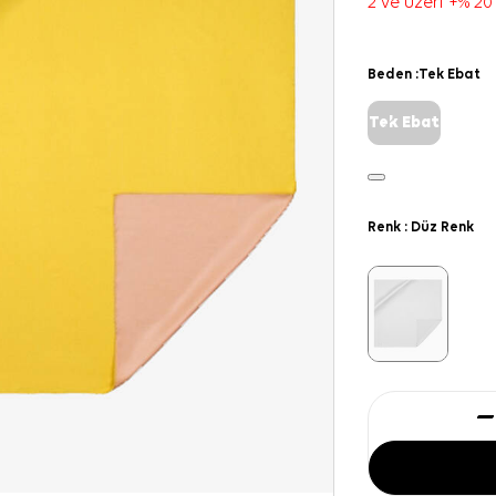
2 ve üzeri +% 20
Beden :
Tek Ebat
Tek Ebat
Renk :
Düz Renk