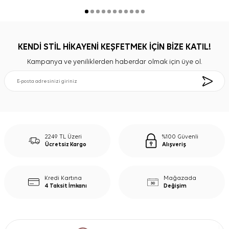
KENDİ STİL HİKAYENİ KEŞFETMEK İÇİN BİZE KATIL!
Kampanya ve yeniliklerden haberdar olmak için üye ol.
2249 TL Üzeri
%100 Güvenli
Ücretsiz Kargo
Alışveriş
Kredi Kartına
Mağazada
4 Taksit İmkanı
Değişim