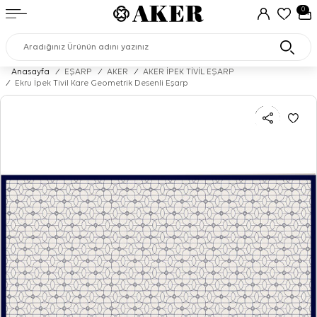
0
Anasayfa
/
EŞARP
/
AKER
/
AKER İPEK TİVİL EŞARP
/
Ekru İpek Tivil Kare Geometrik Desenli Eşarp