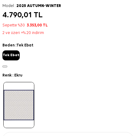
Model :
2025 AUTUMN-WINTER
4.790,01
TL
Sepette %30
3.353,00
TL
2 ve üzeri +% 20 indirim
Beden :
Tek Ebat
Tek Ebat
Renk :
Ekru