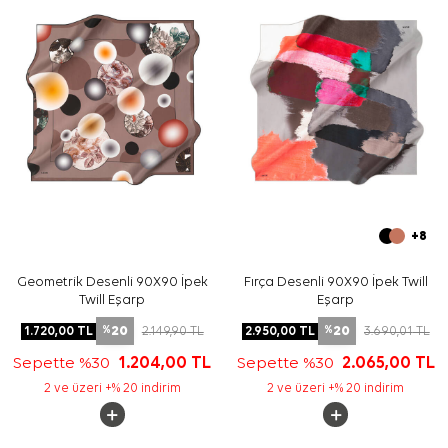
Bakım
Yıkama ve bakım için ürün etiketindeki talimatları
izleyiniz. İpek ve hassas eşarplarda elde hassas bakım
veya leke temizliği gerektiğinde
Aker İpek Eşarp
Şampuanı
kullanabilirsiniz.
Sıkça Sorulan Sorular
Ekru İpek Tivil Kare Geometrik Desenli Eşarp ölçüsü
nedir?
Bu ipek tivil eşarp hangi renktedir?
Geometrik desenli eşarp nasıl kombinlenir?
Bu eşarp günlük kullanım için uygun mudur?
+8
Geometrik Desenli 90X90 İpek
Fırça Desenli 90X90 İpek Twill
Twill Eşarp
Eşarp
20
20
1.720,00
TL
2.149,90
TL
2.950,00
TL
3.690,01
TL
%
%
Sepette %30
1.204,00
TL
Sepette %30
2.065,00
TL
2 ve üzeri +% 20 indirim
2 ve üzeri +% 20 indirim