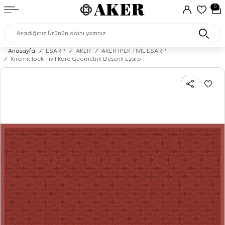
0
Anasayfa
/
EŞARP
/
AKER
/
AKER İPEK TİVİL EŞARP
/
Kiremit İpek Tivil Kare Geometrik Desenli Eşarp