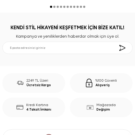
KENDİ STİL HİKAYENİ KEŞFETMEK İÇİN BİZE KATIL!
Kampanya ve yeniliklerden haberdar olmak için üye ol.
2249 TL Üzeri
%100 Güvenli
Ücretsiz Kargo
Alışveriş
Kredi Kartına
Mağazada
4 Taksit İmkanı
Değişim