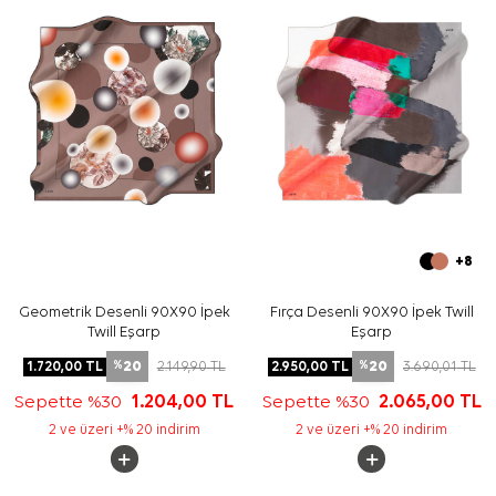
gerektiğinde
Aker İpek Eşarp Şampuanı
kullanmayı tercih
edebilirsiniz.
Sıkça Sorulan Sorular
Kiremit İpek Tivil Kare Geometrik Desenli Eşarp ölçüsü
nedir?
Bu ipek tivil eşarp hangi renktedir?
Deseni nasıl bir görünüme sahiptir?
Hangi kıyafetlerle kombinlenebilir?
+8
Geometrik Desenli 90X90 İpek
Fırça Desenli 90X90 İpek Twill
Twill Eşarp
Eşarp
20
20
1.720,00
TL
2.149,90
TL
2.950,00
TL
3.690,01
TL
%
%
Sepette %30
1.204,00
TL
Sepette %30
2.065,00
TL
2 ve üzeri +% 20 indirim
2 ve üzeri +% 20 indirim