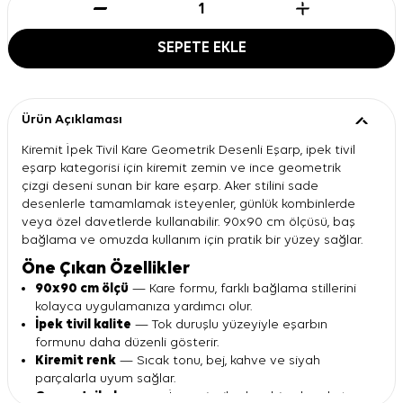
SEPETE EKLE
Ürün Açıklaması
Kiremit İpek Tivil Kare Geometrik Desenli Eşarp, ipek tivil
eşarp kategorisi için kiremit zemin ve ince geometrik
çizgi deseni sunan bir kare eşarp. Aker stilini sade
desenlerle tamamlamak isteyenler, günlük kombinlerde
veya özel davetlerde kullanabilir. 90x90 cm ölçüsü, baş
bağlama ve omuzda kullanım için pratik bir yüzey sağlar.
Öne Çıkan Özellikler
90x90 cm ölçü
— Kare formu, farklı bağlama stillerini
kolayca uygulamanıza yardımcı olur.
İpek tivil kalite
— Tok duruşlu yüzeyiyle eşarbın
formunu daha düzenli gösterir.
Kiremit renk
— Sıcak tonu, bej, kahve ve siyah
parçalarla uyum sağlar.
Geometrik desen
— İnce çizgiler, kombine hareket