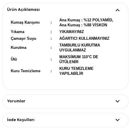
Ürün Açıklaması
Ana Kumaş : %12 POLYAMİD,
Kumaş Karışımı
:
Ana Kumaş : %88 VİSKON
Yıkama
:
YIKAMAYINIZ
Çamaşır Suyu
:
AĞARTICI KULLANMAYINIZ
TAMBURLU KURUTMA
Kurutma
:
UYGULANMAZ
MAKSİMUM 110°C DE
Ütü
:
ÜTÜLENİR
KURU TEMİZLEME
Kuru Temizleme
:
YAPILABİLİR
Yorumlar
İade Koşulları