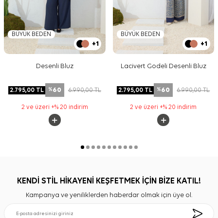
BÜYÜK BEDEN
BÜYÜK BEDEN
+1
+1
Desenli Bluz
Lacivert Godeli Desenli Bluz
60
60
2.795,00
TL
6.990,00
TL
2.795,00
TL
6.990,00
TL
%
%
2 ve üzeri +% 20 indirim
2 ve üzeri +% 20 indirim
KENDİ STİL HİKAYENİ KEŞFETMEK İÇİN BİZE KATIL!
Kampanya ve yeniliklerden haberdar olmak için üye ol.