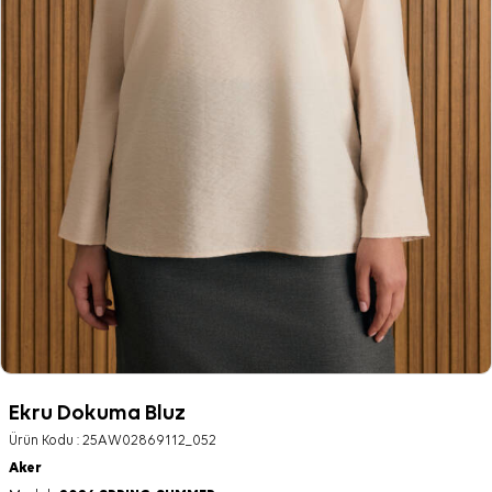
Ekru Dokuma Bluz
Ürün Kodu :
25AW02869112_052
Aker