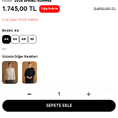
Model :
2026 SPRING-SUMMER
1.745,00
TL
3.490,00
TL
50
%
İndirim
2 ve üzeri +% 20 indirim
Beden :
44
44
46
48
50
Ürünün Diğer Renkleri
SEPETE EKLE