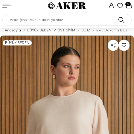
0
Anasayfa
/
BÜYÜK BEDEN
/
ÜST GİYİM
/
BLUZ
/
Ekru Dokuma Bluz
BÜYÜK BEDEN