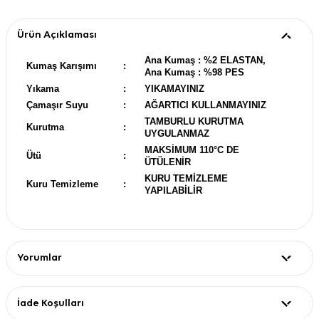
Ürün Açıklaması
Ana Kumaş : %2 ELASTAN,
Kumaş Karışımı
:
Ana Kumaş : %98 PES
Yıkama
:
YIKAMAYINIZ
Çamaşır Suyu
:
AĞARTICI KULLANMAYINIZ
TAMBURLU KURUTMA
Kurutma
:
UYGULANMAZ
MAKSİMUM 110°C DE
Ütü
:
ÜTÜLENİR
KURU TEMİZLEME
Kuru Temizleme
:
YAPILABİLİR
Yorumlar
İade Koşulları