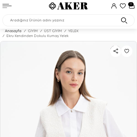
0
Anasayfa
/
GİYİM
/
ÜST GİYİM
/
YELEK
/
Ekru Kendinden Dokulu Kumaş Yelek