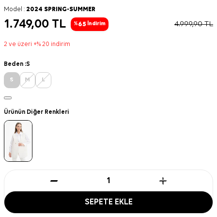
Model :
2024 SPRING-SUMMER
1.749,00
TL
4.999,90
TL
65
%
İndirim
2 ve üzeri +% 20 indirim
Beden :
S
S
M
L
Ürünün Diğer Renkleri
SEPETE EKLE