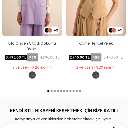
+2
+1
Lila Önden Çıtçıtlı Dokuma
Camel Tencel Yelek
Yelek
30
50
3.495,00
TL
4.990,00
TL
2.745,00
TL
5.490,00
TL
%
%
2 ve üzeri +% 20 indirim
2 ve üzeri +% 20 indirim
KENDİ STİL HİKAYENİ KEŞFETMEK İÇİN BİZE KATIL!
Kampanya ve yeniliklerden haberdar olmak için üye ol.