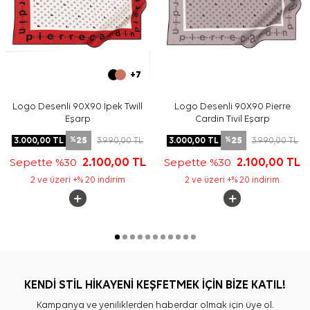
+7
Logo Desenli 90X90 İpek Twill
Logo Desenli 90X90 Pierre
Eşarp
Cardin Tivil Eşarp
25
25
3.000,00
TL
3.990,00
TL
3.000,00
TL
3.990,00
TL
%
%
Sepette %30
2.100,00
TL
Sepette %30
2.100,00
TL
2 ve üzeri +% 20 indirim
2 ve üzeri +% 20 indirim
KENDİ STİL HİKAYENİ KEŞFETMEK İÇİN BİZE KATIL!
Kampanya ve yeniliklerden haberdar olmak için üye ol.