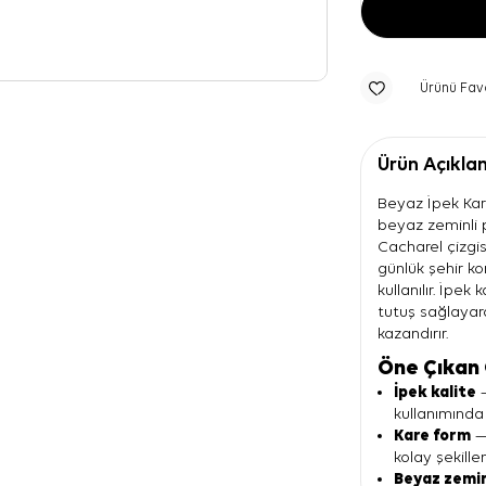
Ürünü Fav
Ürün Açıkla
Beyaz İpek Kare
beyaz zeminli 
Cacharel çizgis
günlük şehir k
kullanılır. İpek
tutuş sağlayar
kazandırır.
Öne Çıkan 
İpek kalite
—
kullanımında 
Kare form
— 
kolay şekille
Beyaz zemi