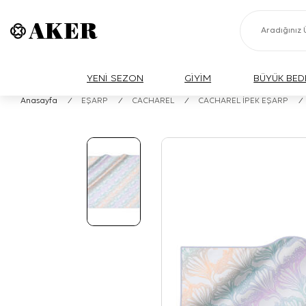
YENİ SEZON
GİYİM
BÜYÜK BED
Anasayfa
/
EŞARP
/
CACHAREL
/
CACHAREL İPEK EŞARP
/