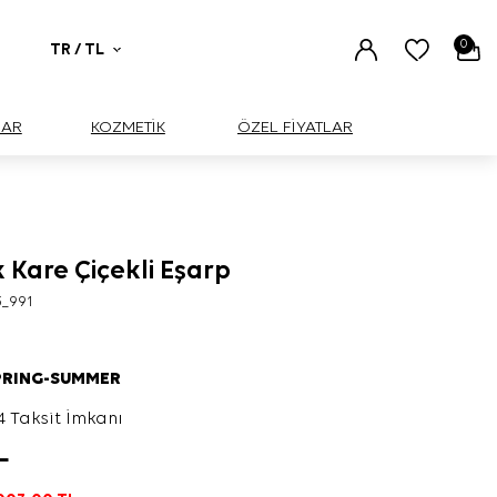
0
TR / TL
UAR
KOZMETİK
ÖZEL FİYATLAR
 Kare Çiçekli Eşarp
3_991
PRING-SUMMER
4 Taksit İmkanı
L