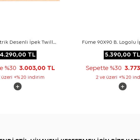
ik Desenli İpek Twill
Füme 90X90 B. Logolu İ
Eşarp
Jakar Eşarp
4.290,00
TL
5.390,00
T
te %30
3.003,00
TL
Sepette %30
3.77
 üzeri +% 20 indirim
2 ve üzeri +% 20 in