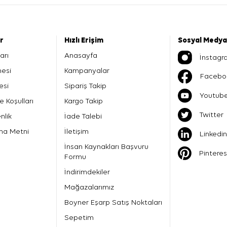
er
Hızlı Erişim
Sosyal Medya
arı
Anasayfa
İnstagr
mesi
Kampanyalar
Facebo
esi
Sipariş Takip
Youtub
e Koşulları
Kargo Takip
Twitter
nlik
İade Talebi
ma Metni
İletişim
Linkedin
İnsan Kaynakları Başvuru
Pinteres
Formu
İndirimdekiler
Mağazalarımız
Boyner Eşarp Satış Noktaları
Sepetim