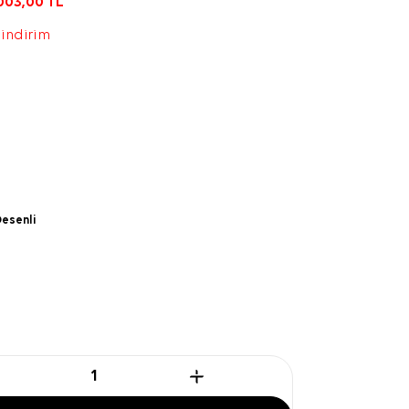
003,00
TL
 indirim
esenli