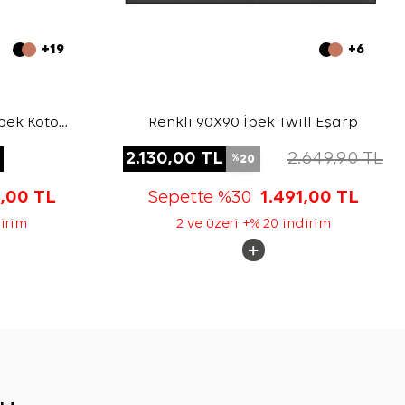
+19
+6
pek Koton
Renkli 90X90 İpek Twill Eşarp
L
2.130,00
TL
2.649,90
TL
20
%
3,00
TL
Sepette %30
1.491,00
TL
dirim
2 ve üzeri +% 20 indirim