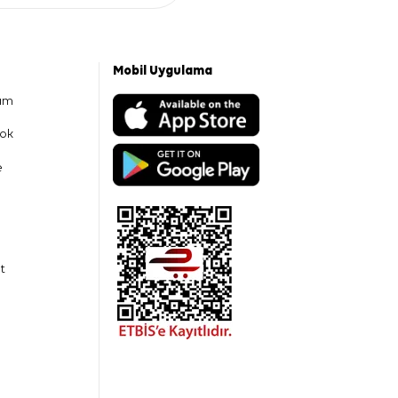
Mobil Uygulama
am
ok
e
t