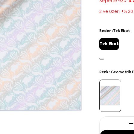
Sepette %30
3.
2 ve üzeri +% 20
Beden :
Tek Ebat
Tek Ebat
Renk :
Geometrik D