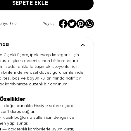
SEPETE EKLE
oriye Ekle
Paylaş
ması
 Çiçekli Eşarp, ipek eşarp kategorisi için
pastel çiçek deseni sunan bir kare eşarp.
ini sade renklerle taşımak isteyenler için
ombinlerinde ve özel davet görünümlerinde
 kalitesi, baş ve boyun kullanımında hafif bir
ak kombininize düzenli bir görünüm
Özellikler
 doğal parlaklık hissiyle şal ve eşarp
zarif duruş sağlar.
klasik bağlama stilleri için dengeli ve
nen yapı sunar.
n
— açık renkli kombinlerle uyum kurar,