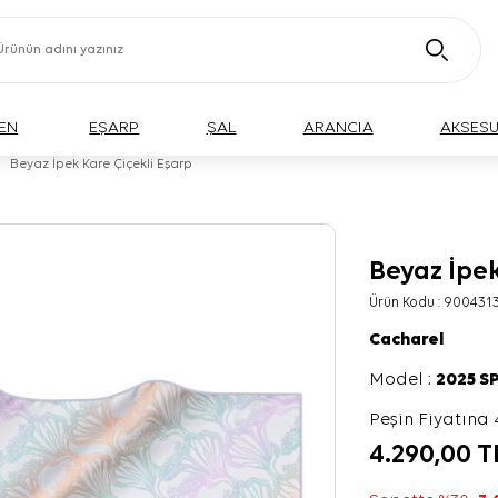
EN
EŞARP
ŞAL
ARANCIA
AKSES
Beyaz İpek Kare Çiçekli Eşarp
Beyaz İpek
Ürün Kodu :
900431
Cacharel
Model :
2025 S
Peşin Fiyatına 
4.290,00
T