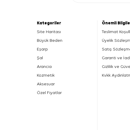
Kategoriler
Önemli Bilgil
Site Haritası
Teslimat Koşull
Büyük Beden
Üyelik Sözleş
Eşarp
Satış Sözleşm
Şal
Garanti ve İad
Arancia
Gizlilik ve Güve
Kozmetik
Kvkk Aydınlat
Aksesuar
Özel Fiyatlar