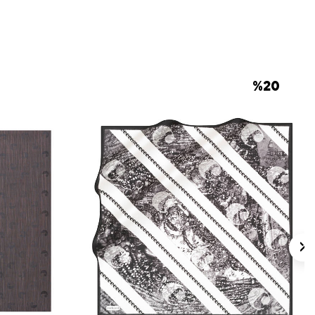
 için ürün etiketindeki talimatları izleyiniz.
 eşarplarda nazik bakım gerektiren
ker İpek Eşarp Şampuanı
kullanmayı tercih
%
20
lan Sorular
are Çiçekli Eşarp hangi kumaş kalitesine
p hangi renklerle kombinlenir?
li mi yoksa geometrik mi?
sıl kullanılabilir?