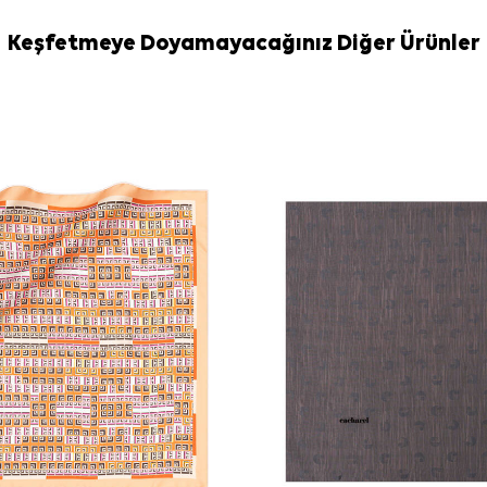
Bakım
Yıkama ve bakım
Keşfetmeye Doyamayacağınız Diğer Ürünler
İpek ve hassas
durumlar için
A
edebilirsiniz.
Sıkça Soru
Beyaz İpek K
sahiptir?
Bu ipek eşar
Deseni çiçek
Kare eşarp na