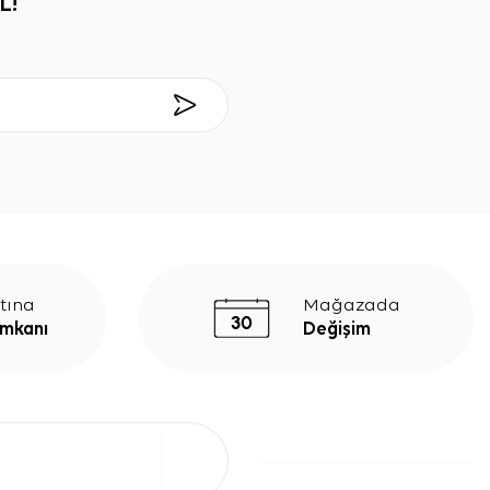
L!
tına
Mağazada
İmkanı
Değişim