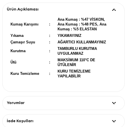
Ürün Açıklaması
Ana Kumaş : %47 VİSKON,
Kumaş Karışımı
:
Ana Kumaş : %48 PES, Ana
Kumaş : %5 ELASTAN
Yıkama
:
YIKAMAYINIZ
Çamaşır Suyu
:
AĞARTICI KULLANMAYINIZ
TAMBURLU KURUTMA
Kurutma
:
UYGULANMAZ
MAKSİMUM 110°C DE
Ütü
:
ÜTÜLENİR
KURU TEMİZLEME
Kuru Temizleme
:
YAPILABİLİR
Yorumlar
İade Koşulları