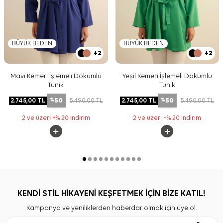
BÜYÜK BEDEN
BÜYÜK BEDEN
+2
+2
Mavi Kemeri İşlemeli Dökümlü
Yeşil Kemeri İşlemeli Dökümlü
Tunik
Tunik
50
50
2.745,00
TL
5.490,00
TL
2.745,00
TL
5.490,00
TL
%
%
2 ve üzeri +% 20 indirim
2 ve üzeri +% 20 indirim
KENDİ STİL HİKAYENİ KEŞFETMEK İÇİN BİZE KATIL!
Kampanya ve yeniliklerden haberdar olmak için üye ol.