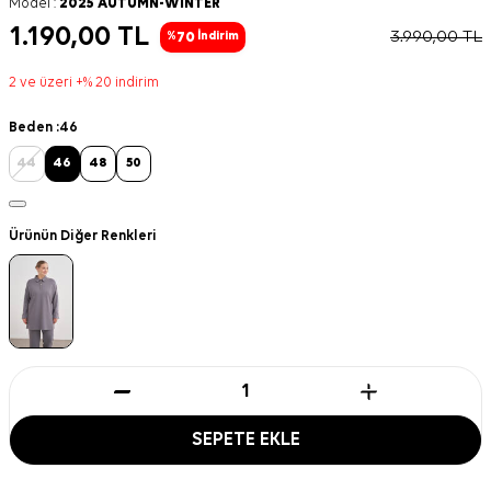
Model :
2025 AUTUMN-WINTER
1.190,00
TL
3.990,00
TL
70
%
İndirim
2 ve üzeri +% 20 indirim
Beden :
46
44
46
48
50
Ürünün Diğer Renkleri
SEPETE EKLE