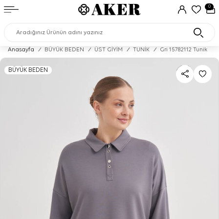
0
Anasayfa
/
BÜYÜK BEDEN
/
ÜST GİYİM
/
TUNİK
/
Gri 15782112 Tunik
BÜYÜK BEDEN