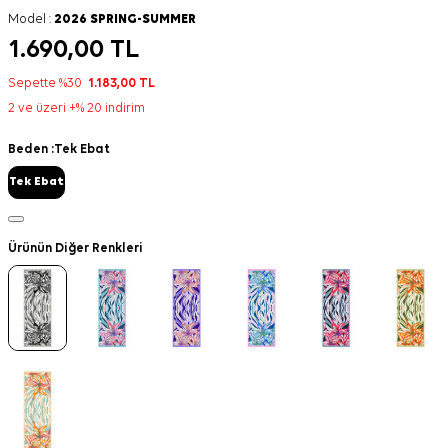
Model :
2026 SPRING-SUMMER
1.690,00
TL
Sepette %30
1.183,00
TL
2 ve üzeri +% 20 indirim
Beden :
Tek Ebat
Tek Ebat
Ürünün Diğer Renkleri