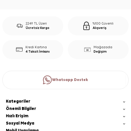
2249 TL Üzeri
%100 Güvenli
Ücretsiz Kargo
Alışveriş
Kredi Kartına
Mağazada
4 Taksit İmkanı
Değişim
Whatsapp Destek
Kategoriler
Önemli Bilgiler
Hızlı Erişim
Sosyal Medya
Mobil Uygulama