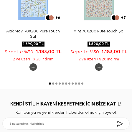
+6
+7
Açık Mavi 70X200 Pure Touch
Mint 70X200 Pure Touch Şal
Şal
1.690,00
TL
1.690,00
TL
Sepette %30
1.183,00
TL
Sepette %30
1.183,00
TL
2 ve üzeri +% 20 indirim
2 ve üzeri +% 20 indirim
KENDİ STİL HİKAYENİ KEŞFETMEK İÇİN BİZE KATIL!
Kampanya ve yeniliklerden haberdar olmak için üye ol.