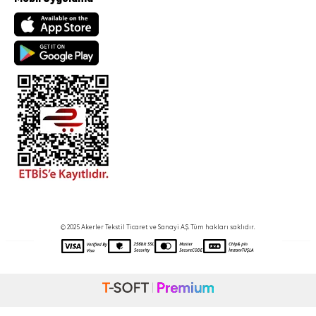
© 2025 Akerler Tekstil Ticaret ve Sanayi A.Ş. Tüm hakları saklıdır.