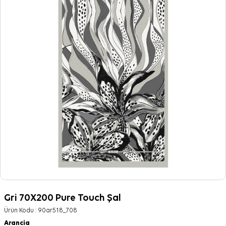
Gri 70X200 Pure Touch Şal
Ürün Kodu :
90ar518_708
Arancia