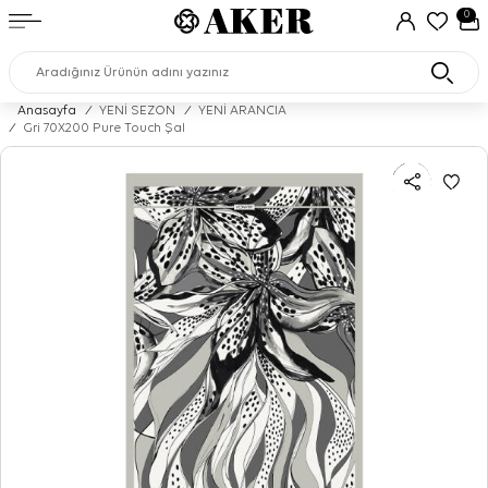
0
Anasayfa
/
YENİ SEZON
/
YENİ ARANCIA
/
Gri 70X200 Pure Touch Şal