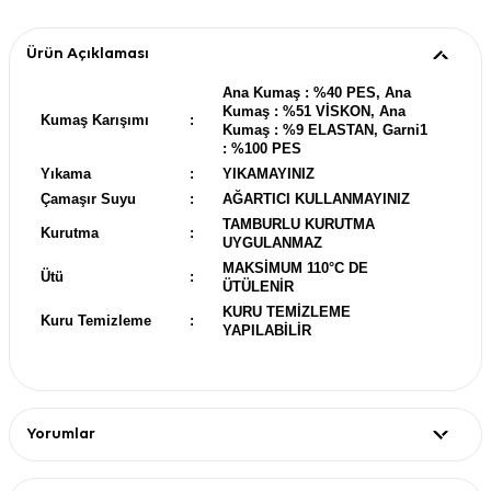
Ürün Açıklaması
Ana Kumaş : %40 PES, Ana
Kumaş : %51 VİSKON, Ana
Kumaş Karışımı
:
Kumaş : %9 ELASTAN, Garni1
: %100 PES
Yıkama
:
YIKAMAYINIZ
Çamaşır Suyu
:
AĞARTICI KULLANMAYINIZ
TAMBURLU KURUTMA
Kurutma
:
UYGULANMAZ
MAKSİMUM 110°C DE
Ütü
:
ÜTÜLENİR
KURU TEMİZLEME
Kuru Temizleme
:
YAPILABİLİR
Yorumlar