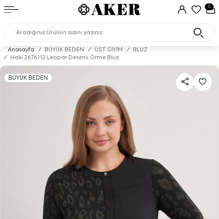
0
Anasayfa
/
BÜYÜK BEDEN
/
ÜST GİYİM
/
BLUZ
/
Haki 2676112 Leopar Desenli Örme Bluz
BÜYÜK BEDEN