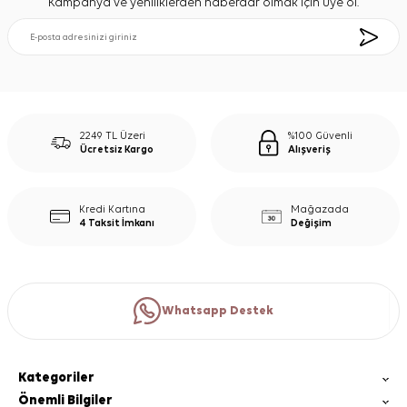
Kampanya ve yeniliklerden haberdar olmak için üye ol.
2249 TL Üzeri
%100 Güvenli
Ücretsiz Kargo
Alışveriş
Kredi Kartına
Mağazada
4 Taksit İmkanı
Değişim
Whatsapp Destek
Kategoriler
Önemli Bilgiler