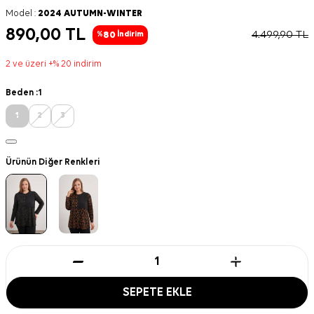
Model :
2024 AUTUMN-WINTER
890,00
TL
4.499,90
TL
80
%
İndirim
2 ve üzeri +% 20 indirim
Beden :
1
1
2
3
Ürünün Diğer Renkleri
SEPETE EKLE