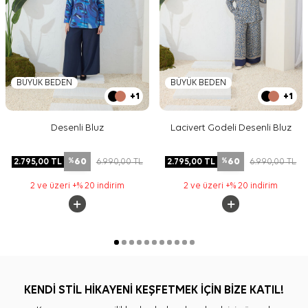
BÜYÜK BEDEN
BÜYÜK BEDEN
+1
+1
Desenli Bluz
Lacivert Godeli Desenli Bluz
60
60
2.795,00
TL
6.990,00
TL
2.795,00
TL
6.990,00
TL
%
%
2 ve üzeri +% 20 indirim
2 ve üzeri +% 20 indirim
KENDİ STİL HİKAYENİ KEŞFETMEK İÇİN BİZE KATIL!