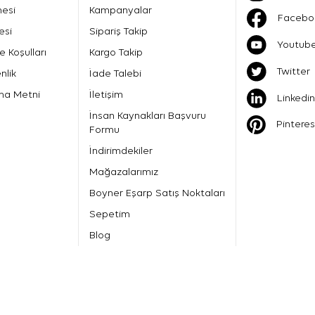
mesi
Kampanyalar
Facebo
esi
Sipariş Takip
Youtub
e Koşulları
Kargo Takip
Twitter
nlik
İade Talebi
ma Metni
İletişim
Linkedin
İnsan Kaynakları Başvuru
Pinteres
Formu
İndirimdekiler
Mağazalarımız
Boyner Eşarp Satış Noktaları
Sepetim
Blog