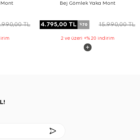
 Mont
Bej Gömlek Yaka Mont
.990,00
TL
4.795,00
TL
15.990,00
TL
70
%
dirim
2 ve üzeri +% 20 indirim
L!