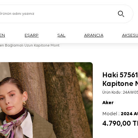
EN
EŞARP
ŞAL
ARANCIA
AKSES
den Bağlamalı Uzun Kapitone Mont
Haki 5756
Kapitone 
Ürün Kodu :
24AW05
Aker
Model :
2024 
4.790,00
T