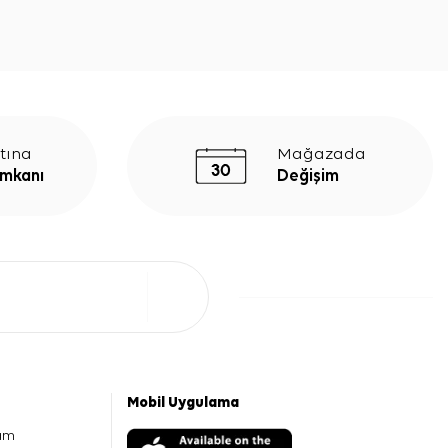
tına
Mağazada
İmkanı
Değişim
Mobil Uygulama
am