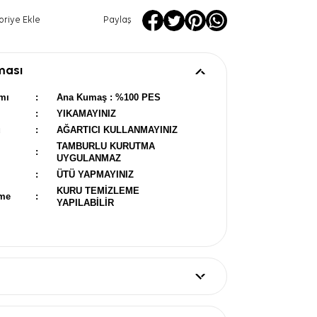
oriye Ekle
Paylaş
ması
mı
:
Ana Kumaş : %100 PES
:
YIKAMAYINIZ
u
:
AĞARTICI KULLANMAYINIZ
TAMBURLU KURUTMA
:
UYGULANMAZ
:
ÜTÜ YAPMAYINIZ
KURU TEMİZLEME
eme
:
YAPILABİLİR