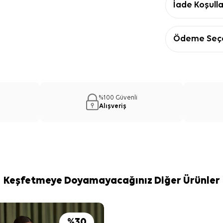
İade Koşulla
Ödeme Seçe
%100 Güvenli
Alışveriş
Keşfetmeye Doyamayacağınız Diğer Ürünler
%
30