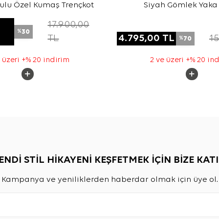
ulu Özel Kumaş Trençkot
Siyah Gömlek Yaka
17.900,00
30
%
TL
4.795,00
TL
15
70
%
 üzeri +% 20 indirim
2 ve üzeri +% 20 in
ENDİ STİL HİKAYENİ KEŞFETMEK İÇİN BİZE KATI
Kampanya ve yeniliklerden haberdar olmak için üye ol.