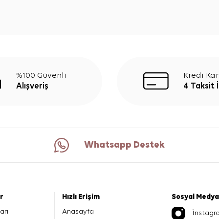
%100 Güvenli
Kredi Kar
Alışveriş
4 Taksit 
Whatsapp Destek
er
Hızlı Erişim
Sosyal Medya
arı
Anasayfa
İnstagr