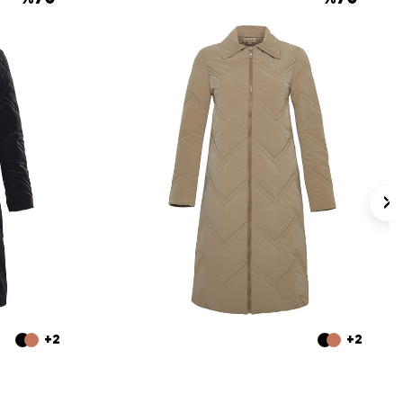
+2
+2