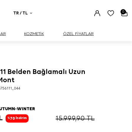
0
TR / TL
UAR
KOZMETİK
ÖZEL FİYATLAR
111 Belden Bağlamalı Uzun
Mont
756111_044
AUTUMN-WINTER
L
15.999,90
TL
70
%
İndirim