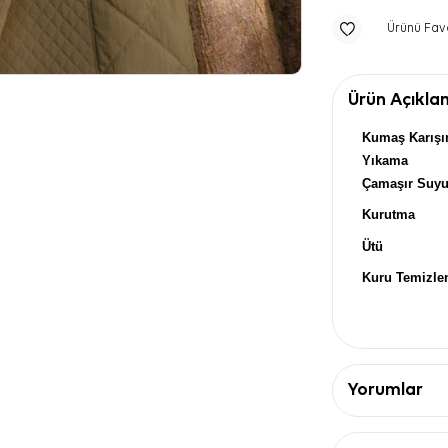
Ürünü Fav
Ürün Açıkla
Kumaş Karışı
Yıkama
Çamaşır Suy
Kurutma
Ütü
Kuru Temizl
Yorumlar