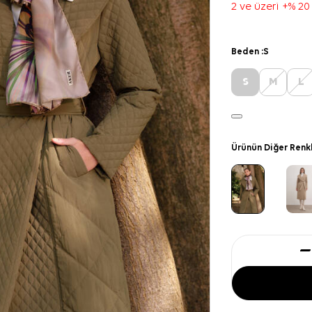
2 ve üzeri +% 20
Beden :
S
S
M
L
Ürünün Diğer Renk