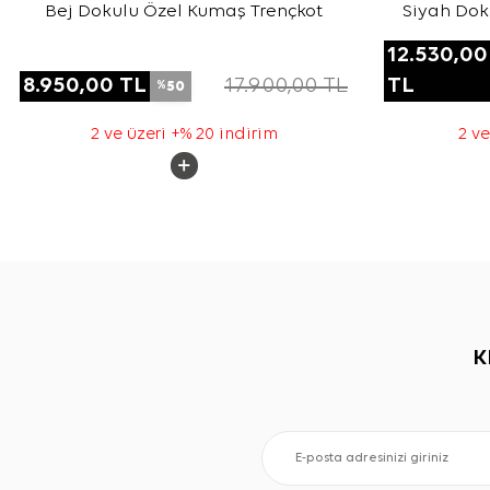
Bej Dokulu Özel Kumaş Trençkot
Siyah Dok
12.530,00
8.950,00
TL
17.900,00
TL
TL
50
%
2 ve üzeri +% 20 indirim
2 ve
K