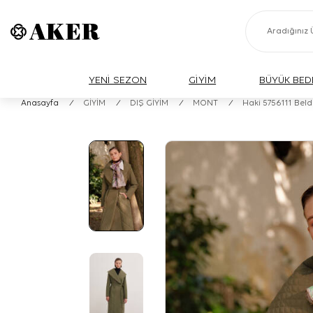
YENİ SEZON
GİYİM
BÜYÜK BED
Anasayfa
/
GİYİM
/
DIŞ GİYİM
/
MONT
/
Haki 5756111 Bel