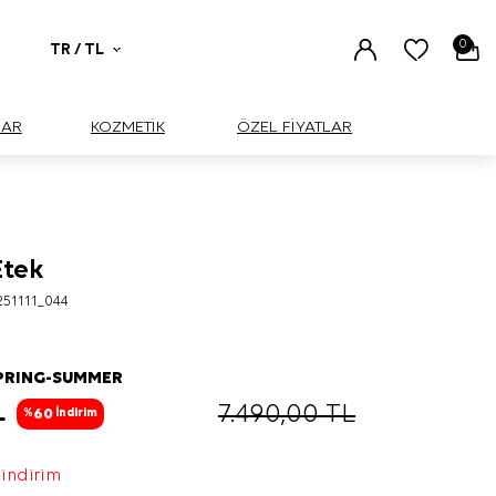
0
TR / TL
UAR
KOZMETİK
ÖZEL FİYATLAR
Etek
51111_044
PRING-SUMMER
L
7.490,00
TL
60
%
İndirim
 indirim