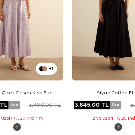
+1
ır Çiçek Desen Kloş Etek
Siyah Cotton Et
TL
3.490,00
TL
3.845,00
TL
5
50
30
%
%
 üzeri +% 20 indirim
2 ve üzeri +% 20 in