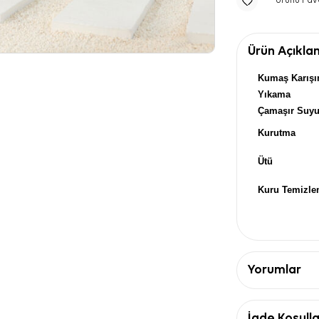
Ürünü Fav
Ürün Açıkla
Kumaş Karışı
Yıkama
Çamaşır Suy
Kurutma
Ütü
Kuru Temizl
Yorumlar
İade Koşulla