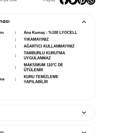
oriye Ekle
Paylaş
ması
mı
:
Ana Kumaş : %100 LYOCELL
:
YIKAMAYINIZ
u
:
AĞARTICI KULLANMAYINIZ
TAMBURLU KURUTMA
:
UYGULANMAZ
MAKSİMUM 110°C DE
:
ÜTÜLENİR
KURU TEMİZLEME
eme
:
YAPILABİLİR
rı