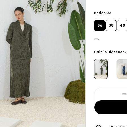
Beden :
36
36
38
40
Ürünün Diğer Renk