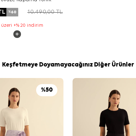
TL
10.490,00
TL
60
%
 üzeri +% 20 indirim
Keşfetmeye Doyamayacağınız Diğer Ürünler
%
50