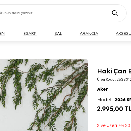
EN
EŞARP
ŞAL
ARANCIA
AKSES
Haki Çan 
Ürün Kodu :
26SS012
Aker
Model :
2026 S
2.995,00
T
2 ve üzeri +% 20