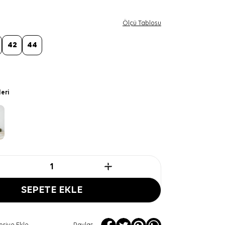
Ölçü Tablosu
42
44
leri
SEPETE EKLE