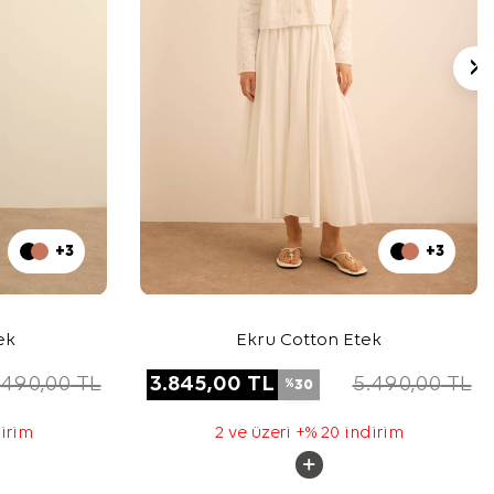
+3
+3
ek
Ekru Cotton Etek
.490,00
TL
3.845,00
TL
5.490,00
TL
30
%
dirim
2 ve üzeri +% 20 indirim