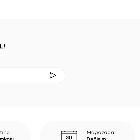
L!
tına
Mağazada
İmkanı
Değişim