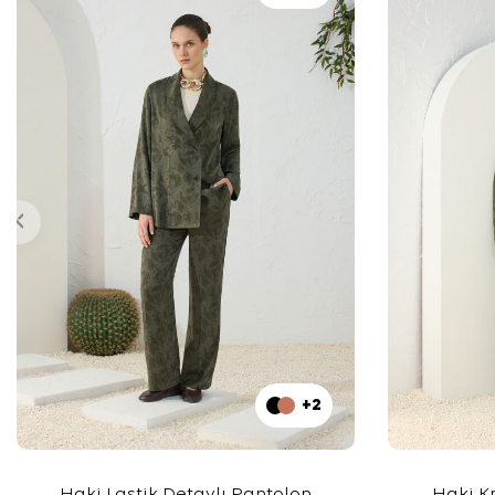
+2
Haki Lastik Detaylı Pantolon
Haki K