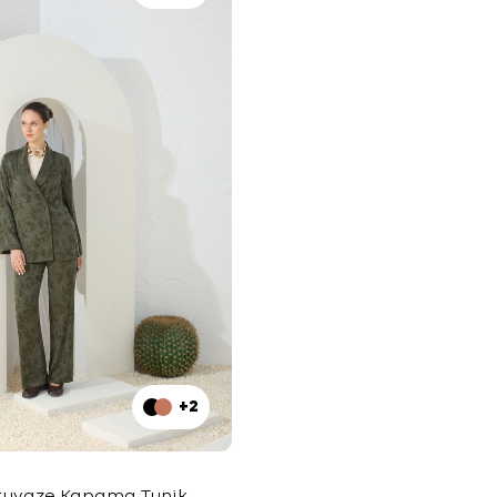
+2
ruvaze Kapama Tunik