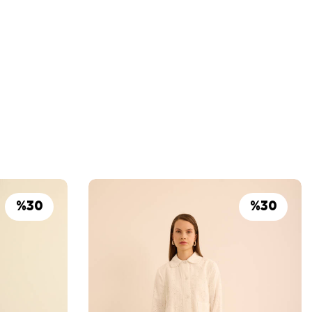
%
30
%
30