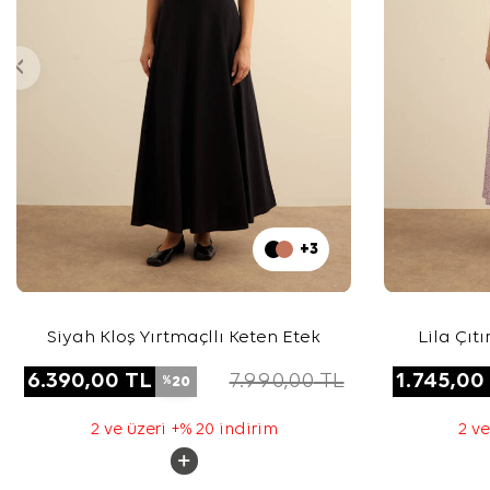
+3
Siyah Kloş Yırtmaçllı Keten Etek
Lila Çıt
6.390,00
TL
7.990,00
TL
1.745,00
20
%
2 ve üzeri +% 20 indirim
2 ve