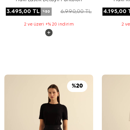
3.495,00
TL
6.990,00
TL
4.195,00
50
%
2 ve üzeri +% 20 indirim
2 ve
%
20