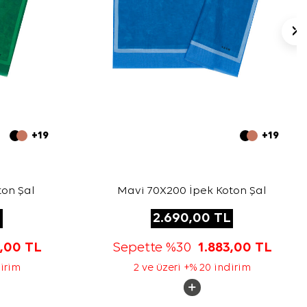
+19
+19
ton Şal
Mavi 70X200 İpek Koton Şal
L
2.690,00
TL
3,00
TL
Sepette %30
1.883,00
TL
dirim
2 ve üzeri +% 20 indirim