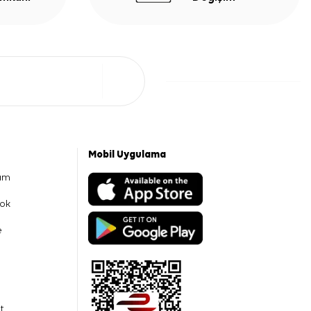
Mobil Uygulama
am
ok
e
t