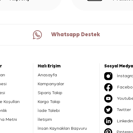
Whatsapp Destek
er
Hızlı Erişim
Sosyal Medya
arı
Anasayfa
İnstagr
mesi
Kampanyalar
Facebo
esi
Sipariş Takip
Youtub
e Koşulları
Kargo Takip
Twitter
nlik
İade Talebi
ma Metni
İletişim
Linkedin
İnsan Kaynakları Başvuru
Pinteres