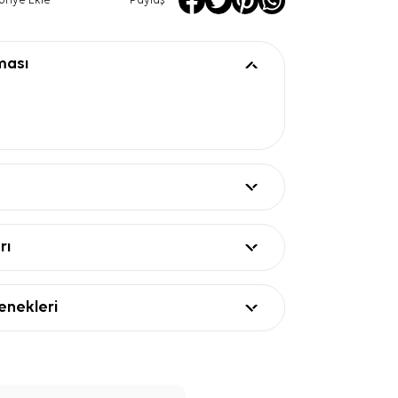
oriye Ekle
Paylaş
ması
rı
nekleri