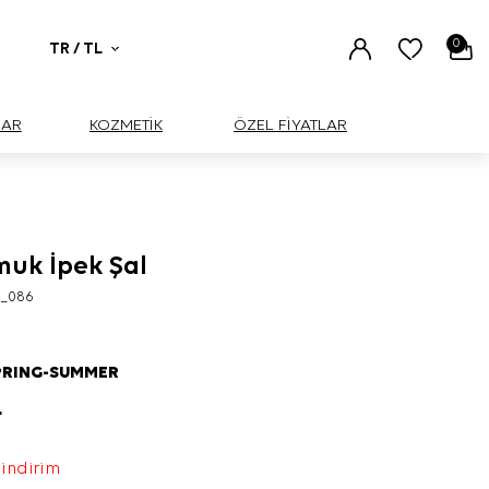
0
TR / TL
UAR
KOZMETİK
ÖZEL FİYATLAR
muk İpek Şal
7_086
PRING-SUMMER
L
 indirim