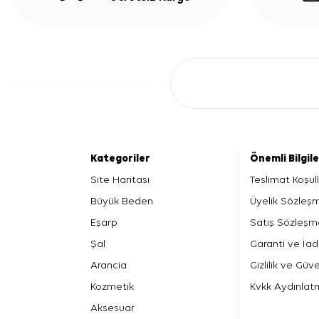
Kategoriler
Önemli Bilgil
Site Haritası
Teslimat Koşull
Büyük Beden
Üyelik Sözleş
Eşarp
Satış Sözleşm
Şal
Garanti ve İad
Arancia
Gizlilik ve Güve
Kozmetik
Kvkk Aydınlat
Aksesuar