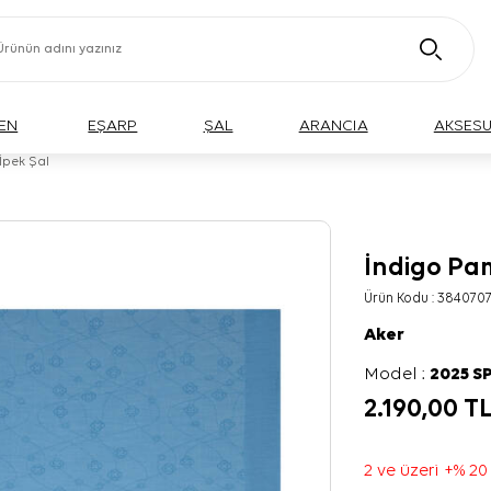
EN
EŞARP
ŞAL
ARANCIA
AKSES
İpek Şal
İndigo Pa
Ürün Kodu :
384070
Aker
Model :
2025 S
2.190,00
T
2 ve üzeri +% 20