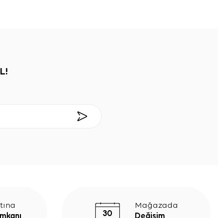
L!
tına
Mağazada
İmkanı
Değişim