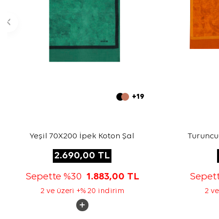
+19
Yeşil 70X200 İpek Koton Şal
Turuncu
2.690,00
TL
Sepette %30
1.883,00
TL
Sepet
2 ve üzeri +% 20 indirim
2 ve