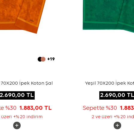
+19
 70X200 İpek Koton Şal
Yeşil 70X200 İpek Ko
2.690,00
TL
2.690,00
T
te %30
1.883,00
TL
Sepette %30
1.88
 üzeri +% 20 indirim
2 ve üzeri +% 20 in