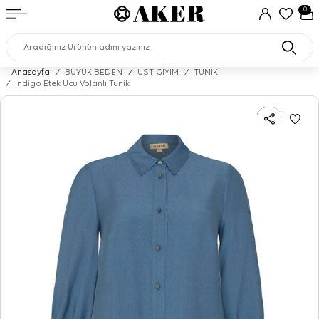
0
Anasayfa
/
BÜYÜK BEDEN
/
ÜST GİYİM
/
TUNİK
/
İndigo Etek Ucu Volanlı Tunik