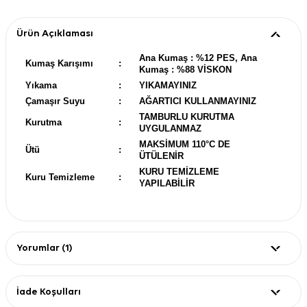
Ürün Açıklaması
Ana Kumaş : %12 PES, Ana
Kumaş Karışımı
:
Kumaş : %88 VİSKON
Yıkama
:
YIKAMAYINIZ
Çamaşır Suyu
:
AĞARTICI KULLANMAYINIZ
TAMBURLU KURUTMA
Kurutma
:
UYGULANMAZ
MAKSİMUM 110°C DE
Ütü
:
ÜTÜLENİR
KURU TEMİZLEME
Kuru Temizleme
:
YAPILABİLİR
Yorumlar (1)
İade Koşulları