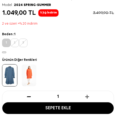
Model :
2024 SPRING-SUMMER
1.049,00
TL
3.499,90
TL
70
%
İndirim
2 ve üzeri +% 20 indirim
Beden :
1
1
2
3
Ürünün Diğer Renkleri
SEPETE EKLE