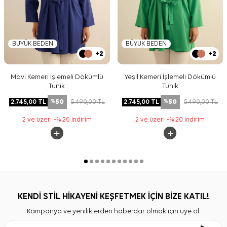
BÜYÜK BEDEN
BÜYÜK BEDEN
+2
+2
Mavi Kemeri İşlemeli Dökümlü
Yeşil Kemeri İşlemeli Dökümlü
Tunik
Tunik
50
50
2.745,00
TL
5.490,00
TL
2.745,00
TL
5.490,00
TL
%
%
2 ve üzeri +% 20 indirim
2 ve üzeri +% 20 indirim
KENDİ STİL HİKAYENİ KEŞFETMEK İÇİN BİZE KATIL!
Kampanya ve yeniliklerden haberdar olmak için üye ol.