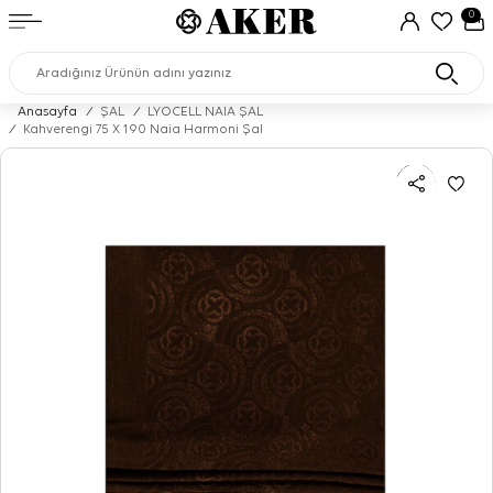
0
Anasayfa
/
ŞAL
/
LYOCELL NAIA ŞAL
/
Kahverengi 75 X 190 Naia Harmoni Şal