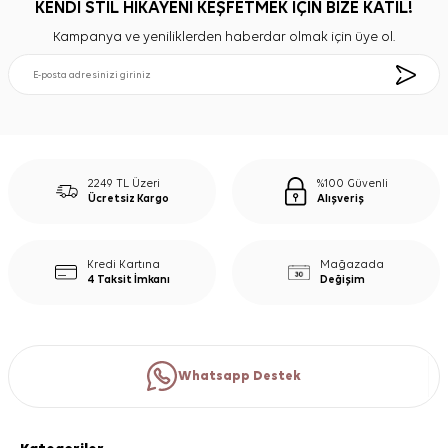
KENDİ STİL HİKAYENİ KEŞFETMEK İÇİN BİZE KATIL!
Kampanya ve yeniliklerden haberdar olmak için üye ol.
2249 TL Üzeri
%100 Güvenli
Ücretsiz Kargo
Alışveriş
Kredi Kartına
Mağazada
4 Taksit İmkanı
Değişim
Whatsapp Destek