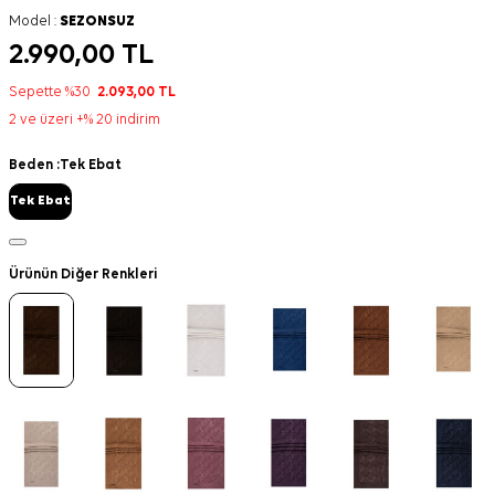
Model :
SEZONSUZ
2.990,00
TL
Sepette %30
2.093,00
TL
2 ve üzeri +% 20 indirim
Beden :
Tek Ebat
Tek Ebat
Ürünün Diğer Renkleri