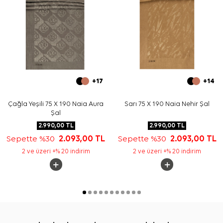
+17
+14
Çağla Yeşili 75 X 190 Naia Aura
Sarı 75 X 190 Naia Nehir Şal
Şal
2.990,00
TL
2.990,00
TL
Sepette %30
2.093,00
TL
Sepette %30
2.093,00
TL
2 ve üzeri +% 20 indirim
2 ve üzeri +% 20 indirim