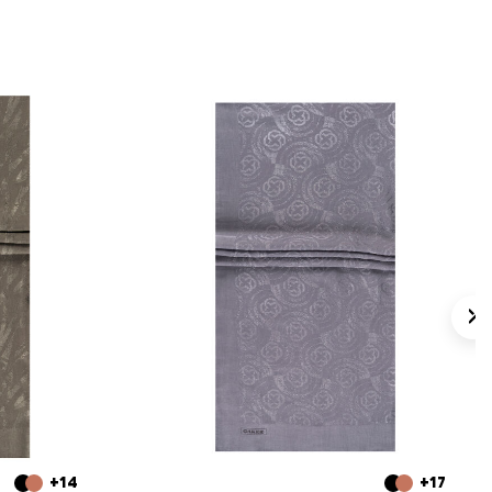
+14
+17