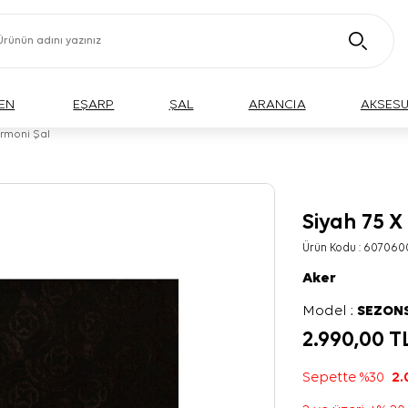
EN
EŞARP
ŞAL
ARANCIA
AKSES
armoni Şal
Siyah 75 X
Ürün Kodu :
607060
Aker
Model :
SEZON
2.990,00
T
Sepette %30
2.