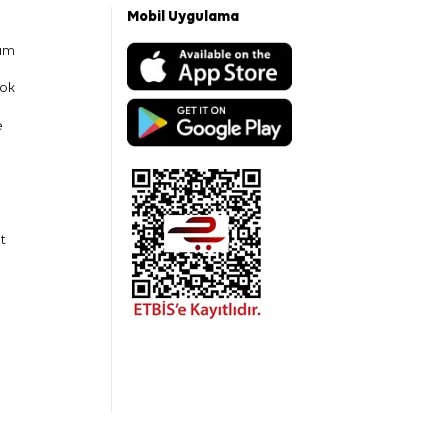
Mobil Uygulama
am
ok
e
t