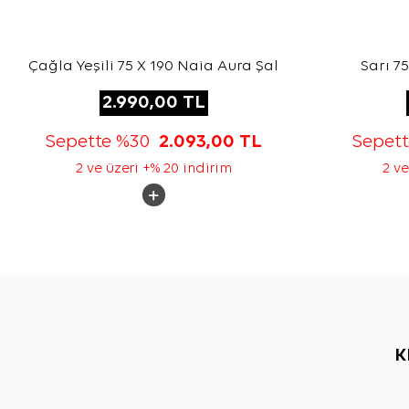
Çağla Yeşili 75 X 190 Naia Aura Şal
Sarı 7
2.990,00
TL
Sepette %30
2.093,00
TL
Sepet
2 ve üzeri +% 20 indirim
2 ve
K