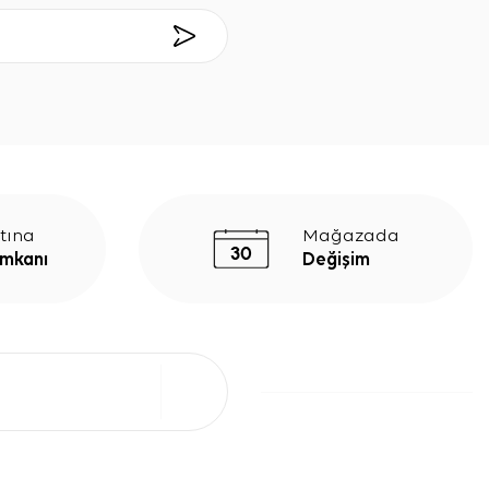
tına
Mağazada
İmkanı
Değişim