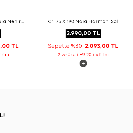
aia Nehir
Gri 75 X 190 Naia Harmoni Şal
L
2.990,00
TL
3,00
TL
Sepette %30
2.093,00
TL
dirim
2 ve üzeri +% 20 indirim
L!