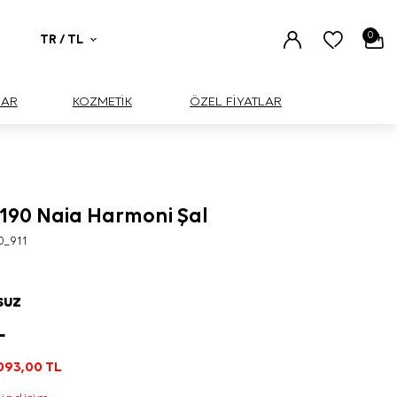
0
TR / TL
UAR
KOZMETİK
ÖZEL FİYATLAR
 190 Naia Harmoni Şal
0_911
SUZ
L
093,00
TL