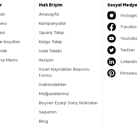
er
Hızlı Erişim
Sosyal Medya
arı
Anasayfa
İnstagr
mesi
Kampanyalar
Facebo
esi
Sipariş Takip
Youtub
e Koşulları
Kargo Takip
Twitter
nlik
İade Talebi
ma Metni
İletişim
Linkedin
İnsan Kaynakları Başvuru
Pinteres
Formu
İndirimdekiler
Mağazalarımız
Boyner Eşarp Satış Noktaları
Sepetim
Blog