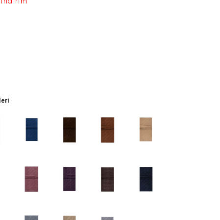
 indirim
leri