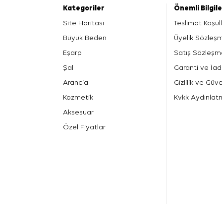
Kategoriler
Önemli Bilgil
Site Haritası
Teslimat Koşull
Büyük Beden
Üyelik Sözleş
Eşarp
Satış Sözleşm
Şal
Garanti ve İad
Arancia
Gizlilik ve Güve
Kozmetik
Kvkk Aydınlat
Aksesuar
Özel Fiyatlar