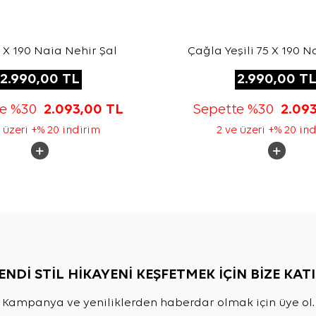
5 X 190 Naia Nehir Şal
Çağla Yeşili 75 X 190 N
Şal
2.990,00
TL
2.990,00
T
te %30
2.093,00
TL
Sepette %30
2.09
 üzeri +% 20 indirim
2 ve üzeri +% 20 in
ENDİ STİL HİKAYENİ KEŞFETMEK İÇİN BİZE KATI
Kampanya ve yeniliklerden haberdar olmak için üye ol.