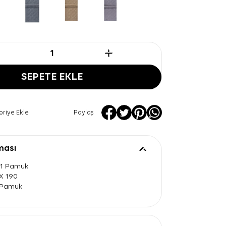
SEPETE EKLE
oriye Ekle
Paylaş
ması
41 Pamuk
 X 190
l Pamuk