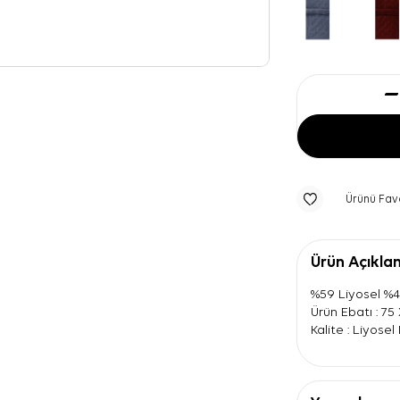
Ürünü Fav
Ürün Açıkla
%59 Liyosel %
Ürün Ebatı : 75
Kalite : Liyose