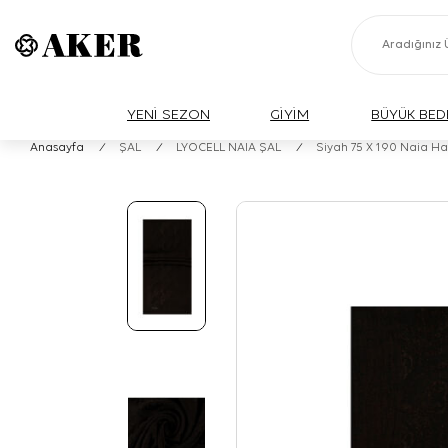
YENİ SEZON
GİYİM
BÜYÜK BED
Anasayfa
/
ŞAL
/
LYOCELL NAIA ŞAL
/
Siyah 75 X 190 Naia H