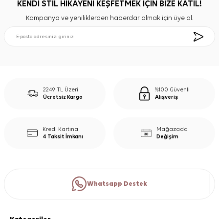
KENDİ STİL HİKAYENİ KEŞFETMEK İÇİN BİZE KATIL!
Kampanya ve yeniliklerden haberdar olmak için üye ol.
2249 TL Üzeri
%100 Güvenli
Ücretsiz Kargo
Alışveriş
Kredi Kartına
Mağazada
4 Taksit İmkanı
Değişim
Whatsapp Destek