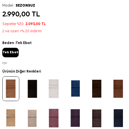
Model :
SEZONSUZ
2.990,00
TL
Sepette %30
2.093,00
TL
2 ve üzeri +% 20 indirim
Beden :
Tek Ebat
Tek Ebat
Ürünün Diğer Renkleri