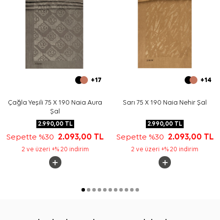
+17
+14
Çağla Yeşili 75 X 190 Naia Aura
Sarı 75 X 190 Naia Nehir Şal
Şal
2.990,00
TL
2.990,00
TL
Sepette %30
2.093,00
TL
Sepette %30
2.093,00
TL
2 ve üzeri +% 20 indirim
2 ve üzeri +% 20 indirim