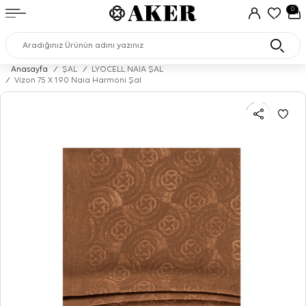
0
Anasayfa
/
ŞAL
/
LYOCELL NAIA ŞAL
/
Vizon 75 X 190 Naia Harmoni Şal