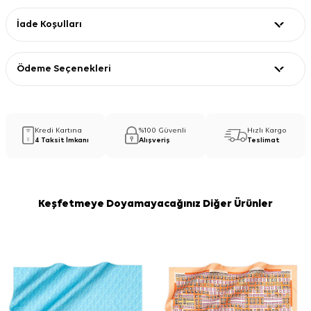
İade Koşulları
Ödeme Seçenekleri
Kredi Kartına
%100 Güvenli
Hızlı Kargo
4 Taksit İmkanı
Alışveriş
Teslimat
Keşfetmeye Doyamayacağınız Diğer Ürünler