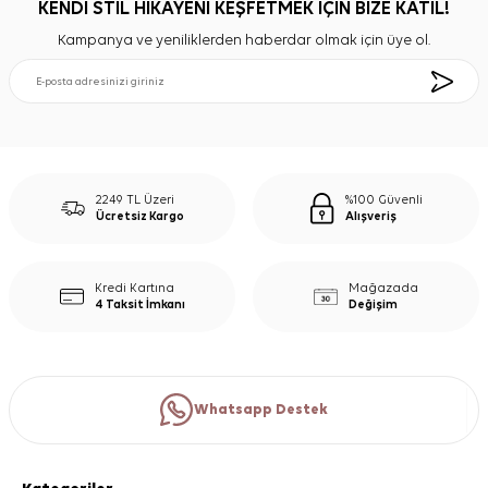
KENDİ STİL HİKAYENİ KEŞFETMEK İÇİN BİZE KATIL!
Kampanya ve yeniliklerden haberdar olmak için üye ol.
2249 TL Üzeri
%100 Güvenli
Ücretsiz Kargo
Alışveriş
Kredi Kartına
Mağazada
4 Taksit İmkanı
Değişim
Whatsapp Destek