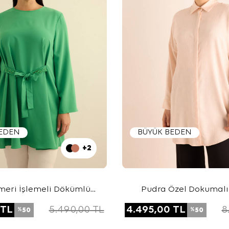
BEDEN
BÜYÜK BEDEN
+2
emeri İşlemeli Dökümlü
Pudra Özel Dokumalı 
Tunik
Hacimli Viscon Kete
TL
5.490,00
TL
4.495,00
TL
8
50
50
%
%