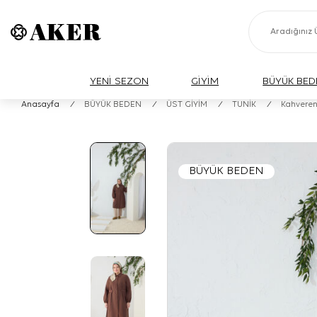
YENİ SEZON
GİYİM
BÜYÜK BED
Anasayfa
/
BÜYÜK BEDEN
/
ÜST GİYİM
/
TUNİK
/
Kahvereng
BÜYÜK BEDEN