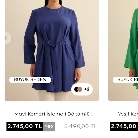
BÜYÜK BEDEN
BÜYÜK 
+2
Mavi Kemeri İşlemeli Dökümlü
Yeşil K
Tunik
2.745,00
TL
5.490,00
TL
2.745,00
50
%