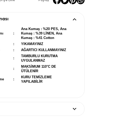
oriye Ekle
Paylaş
ması
Ana Kumaş : %20 PES, Ana
mı
:
Kumaş : %39 LİNEN, Ana
Kumaş : %41 Cotton
:
YIKAMAYINIZ
u
:
AĞARTICI KULLANMAYINIZ
TAMBURLU KURUTMA
:
UYGULANMAZ
MAKSİMUM 110°C DE
:
ÜTÜLENİR
KURU TEMİZLEME
eme
:
YAPILABİLİR