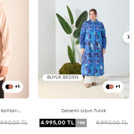
BÜYÜK BEDEN
+1
+1
Kollları
Desenli Uzun Tunik
n Tunik
.990,00
TL
4.995,00
TL
9.990,00
TL
50
%