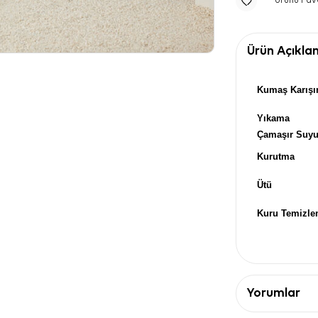
Ürünü Fav
Ürün Açıkla
Kumaş Karışı
Yıkama
Çamaşır Suy
Kurutma
Ütü
Kuru Temizl
Yorumlar