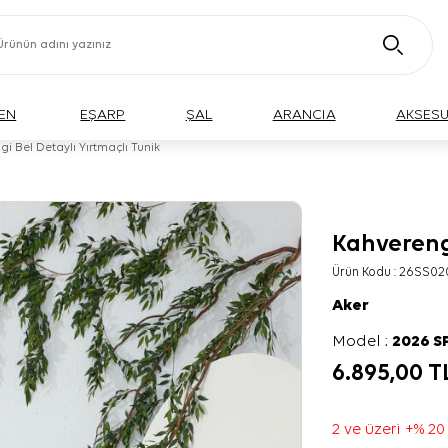
EN
EŞARP
ŞAL
ARANCIA
AKSES
i Bel Detaylı Yırtmaçlı Tunik
Kahverengi
BÜYÜK BEDEN
Ürün Kodu :
26SS02
Aker
Model :
2026 S
6.895,00
T
2 ve üzeri +% 20