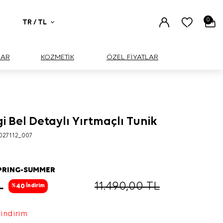
0
TR / TL
UAR
KOZMETİK
ÖZEL FİYATLAR
 Bel Detaylı Yırtmaçlı Tunik
BÜYÜK
027112_007
PRING-SUMMER
L
11.490,00
TL
40
%
İndirim
 indirim