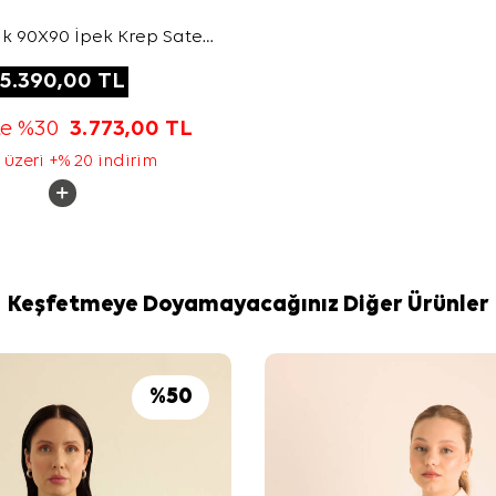
k 90X90 İpek Krep Saten
Eşarp
5.390,00
TL
te %30
3.773,00
TL
 üzeri +% 20 indirim
Keşfetmeye Doyamayacağınız Diğer Ürünler
%
50