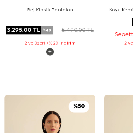
Bej Klasik Pantolon
Koyu Kemi
3.295,00
TL
5.490,00
TL
40
%
Sepet
2 ve üzeri +% 20 indirim
2 ve
%
50