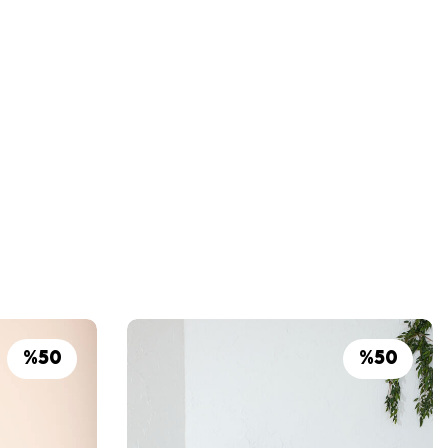
%
50
%
50