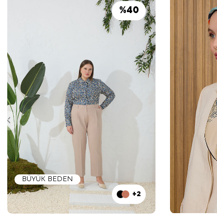
%
40
BÜYÜK BEDEN
+2