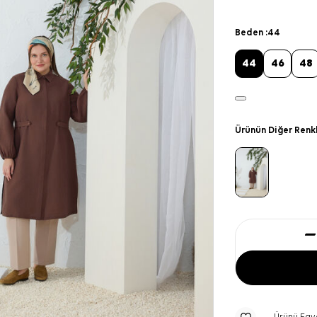
Beden :
44
44
46
48
Ürünün Diğer Renk