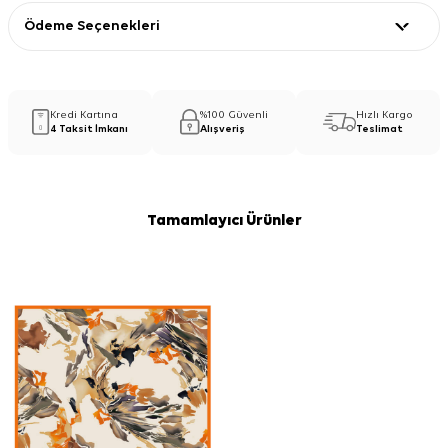
Ödeme Seçenekleri
Kredi Kartına
%100 Güvenli
Hızlı Kargo
4 Taksit İmkanı
Alışveriş
Teslimat
Tamamlayıcı Ürünler