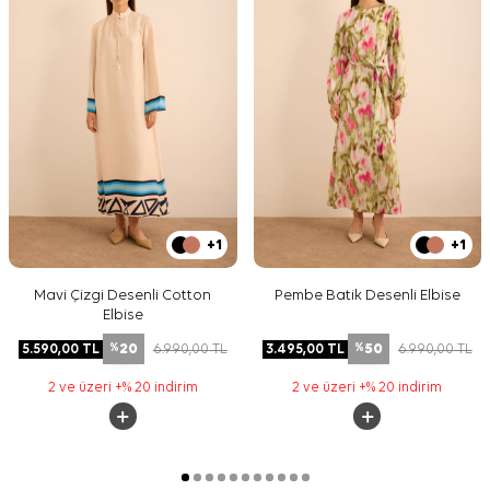
+1
+1
Mavi Çizgi Desenli Cotton
Pembe Batik Desenli Elbise
Elbise
20
50
5.590,00
TL
6.990,00
TL
3.495,00
TL
6.990,00
TL
%
%
2 ve üzeri +% 20 indirim
2 ve üzeri +% 20 indirim