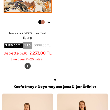
+6
Turuncu 90X90 İpek Twill
Eşarp
20
3.190,00
TL
3.990,00
TL
%
Sepette %30
2.233,00
TL
2 ve üzeri +% 20 indirim
Keşfetmeye Doyamayacağınız Diğer Ürünler