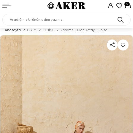
0
Anasayfa
/
GİYİM
/
ELBİSE
/
Karamel Fular Detaylı Elbise