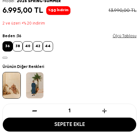
Model :
2026 SPRING-SUMMER
6.995,00
TL
13.990,00
TL
50
%
İndirim
2 ve üzeri +% 20 indirim
Beden :
36
Ölçü Tablosu
36
38
40
42
44
Ürünün Diğer Renkleri
SEPETE EKLE