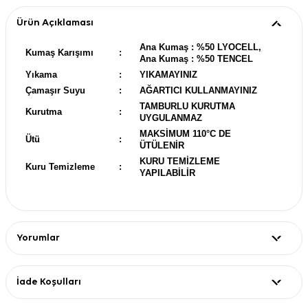
Ürün Açıklaması
Ana Kumaş : %50 LYOCELL,
Kumaş Karışımı
:
Ana Kumaş : %50 TENCEL
Yıkama
:
YIKAMAYINIZ
Çamaşır Suyu
:
AĞARTICI KULLANMAYINIZ
TAMBURLU KURUTMA
Kurutma
:
UYGULANMAZ
MAKSİMUM 110°C DE
Ütü
:
ÜTÜLENİR
KURU TEMİZLEME
Kuru Temizleme
:
YAPILABİLİR
Yorumlar
İade Koşulları