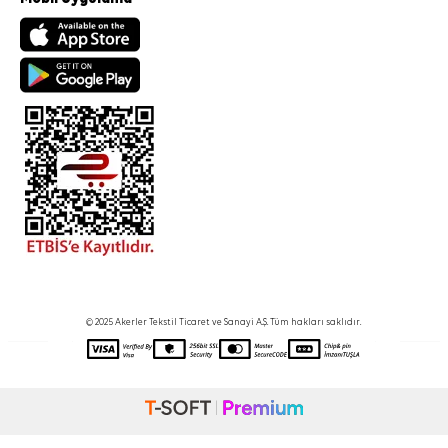
© 2025 Akerler Tekstil Ticaret ve Sanayi A.Ş. Tüm hakları saklıdır.