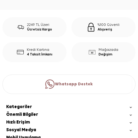
2249 TL Üzeri
%100 Güvenli
Ücretsiz Kargo
Alışveriş
Kredi Kartına
Mağazada
4 Taksit İmkanı
Değişim
Whatsapp Destek
Kategoriler
Önemli Bilgiler
Hızlı Erişim
Sosyal Medya
Mobil Uygulama