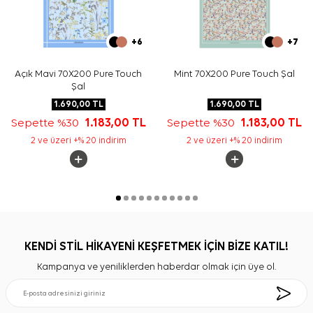
+6
+7
Açık Mavi 70X200 Pure Touch
Mint 70X200 Pure Touch Şal
Şal
1.690,00
TL
1.690,00
TL
Sepette %30
1.183,00
TL
Sepette %30
1.183,00
TL
2 ve üzeri +% 20 indirim
2 ve üzeri +% 20 indirim
KENDİ STİL HİKAYENİ KEŞFETMEK İÇİN BİZE KATIL!
Kampanya ve yeniliklerden haberdar olmak için üye ol.