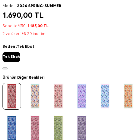
Model :
2026 SPRING-SUMMER
1.690,00
TL
Sepette %30
1.183,00
TL
2 ve üzeri +% 20 indirim
Beden :
Tek Ebat
Tek Ebat
Ürünün Diğer Renkleri