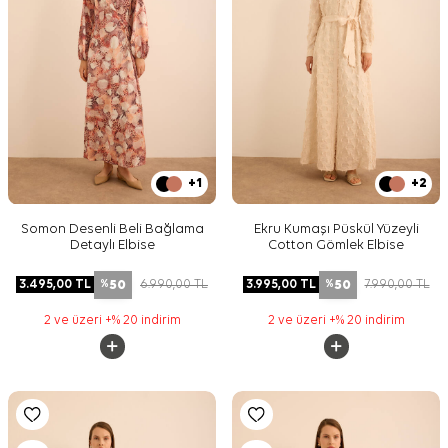
+1
+2
Somon Desenli Beli Bağlama
Ekru Kumaşı Püskül Yüzeyli
Detaylı Elbise
Cotton Gömlek Elbise
50
50
3.495,00
TL
6.990,00
TL
3.995,00
TL
7.990,00
TL
%
%
2 ve üzeri +% 20 indirim
2 ve üzeri +% 20 indirim