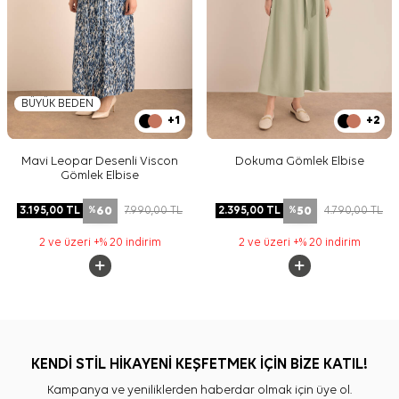
BÜYÜK BEDEN
+1
+2
Mavi Leopar Desenli Viscon
Dokuma Gömlek Elbise
Gömlek Elbise
60
50
3.195,00
TL
7.990,00
TL
2.395,00
TL
4.790,00
TL
%
%
2 ve üzeri +% 20 indirim
2 ve üzeri +% 20 indirim
KENDİ STİL HİKAYENİ KEŞFETMEK İÇİN BİZE KATIL!
Kampanya ve yeniliklerden haberdar olmak için üye ol.