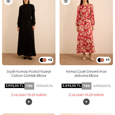
+2
+1
Siyah Kumaşı Püskül Yüzeyli
Kırmızı Çiçek Desenli İnce
Cotton Gömlek Elbise
dokuma Elbise
50
50
3.995,00
TL
7.990,00
TL
3.495,00
TL
6.990,00
TL
%
%
2 ve üzeri +% 20 indirim
2 ve üzeri +% 20 indirim