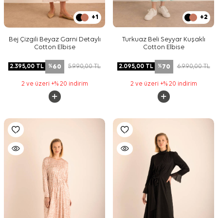
+1
+2
Bej Çizgili Beyaz Garni Detaylı
Turkuaz Beli Seyyar Kuşaklı
Cotton Elbise
Cotton Elbise
60
70
2.395,00
TL
5.990,00
TL
2.095,00
TL
6.990,00
TL
%
%
2 ve üzeri +% 20 indirim
2 ve üzeri +% 20 indirim