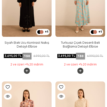
+1
+1
Siyah Etek Ucu Kontrast Nakış
Turkuaz Çiçek Desenli Beli
Detaylı Elbise
Bağlama Detaylı Elbise
50
50
3.495,00
TL
6.990,00
TL
3.495,00
TL
6.990,00
TL
%
%
2 ve üzeri +% 20 indirim
2 ve üzeri +% 20 indirim