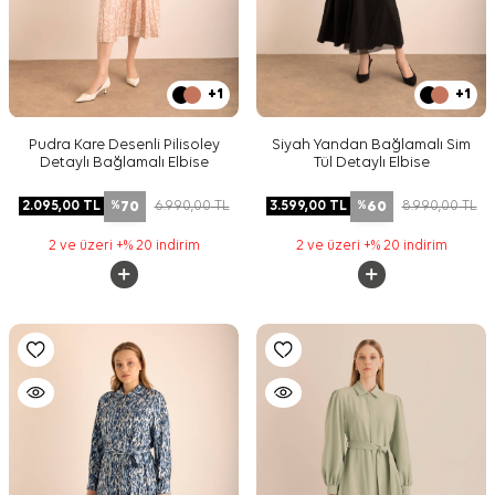
+1
+1
Pudra Kare Desenli Pilisoley
Siyah Yandan Bağlamalı Sim
Detaylı Bağlamalı Elbise
Tül Detaylı Elbise
70
60
2.095,00
TL
6.990,00
TL
3.599,00
TL
8.990,00
TL
%
%
2 ve üzeri +% 20 indirim
2 ve üzeri +% 20 indirim