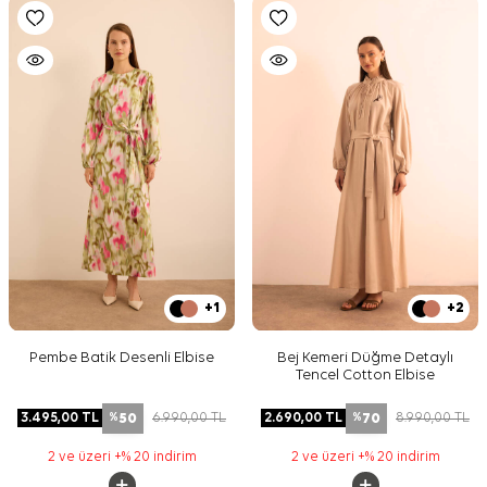
+1
+2
Pembe Batik Desenli Elbise
Bej Kemeri Düğme Detaylı
Tencel Cotton Elbise
50
70
3.495,00
TL
6.990,00
TL
2.690,00
TL
8.990,00
TL
%
%
2 ve üzeri +% 20 indirim
2 ve üzeri +% 20 indirim