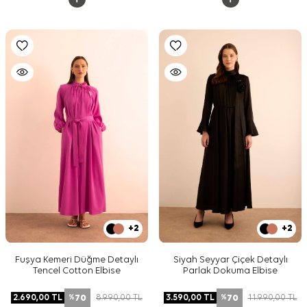
+2
+2
Fuşya Kemeri Düğme Detaylı
Siyah Seyyar Çiçek Detaylı
Tencel Cotton Elbise
Parlak Dokuma Elbise
70
70
2.690,00
TL
8.990,00
TL
3.590,00
TL
11.990,00
TL
%
%