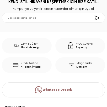
KENDİ STİL HİKAYENİ KEŞFETMEK İÇİN BİZE KATIL!
Kampanya ve yeniliklerden haberdar olmak için üye ol.
2249 TL Üzeri
%100 Güvenli
Ücretsiz Kargo
Alışveriş
Kredi Kartına
Mağazada
4 Taksit İmkanı
Değişim
Whatsapp Destek