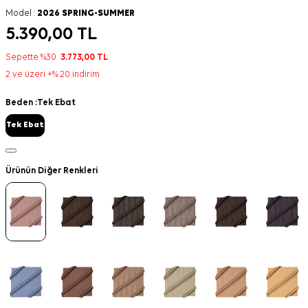
Model :
2026 SPRING-SUMMER
5.390,00
TL
Sepette %30
3.773,00
TL
2 ve üzeri +% 20 indirim
Beden :
Tek Ebat
Tek Ebat
Ürünün Diğer Renkleri