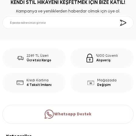
KENDİ STİL HİKAYENİ KEŞFETMEK İÇİN BİZE KATIL!
Kampanya ve yeniliklerden haberdar olmak için üye ol.
2249 TL Üzeri
%100 Güvenli
Ücretsiz Kargo
Alışveriş
Kredi Kartına
Mağazada
4 Taksit İmkanı
Değişim
Whatsapp Destek