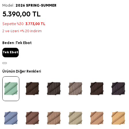
Model :
2026 SPRING-SUMMER
5.390,00
TL
Sepette %30
3.773,00
TL
2 ve üzeri +% 20 indirim
Beden :
Tek Ebat
Tek Ebat
Ürünün Diğer Renkleri