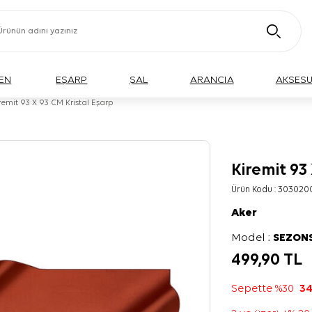
EN
EŞARP
ŞAL
ARANCIA
AKSES
remit 93 X 93 CM Kristal Eşarp
Kiremit 93
Ürün Kodu :
303020
Aker
Model :
SEZON
499,90
TL
Sepette %30
34