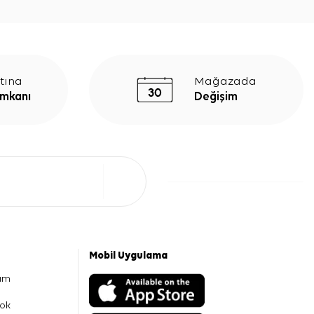
tına
Mağazada
İmkanı
Değişim
Mobil Uygulama
am
ok