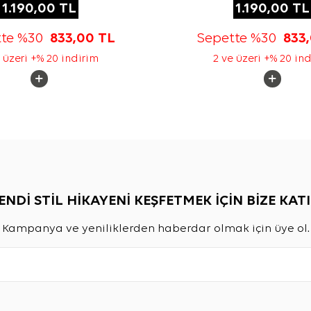
1.190,00
TL
1.190,00
TL
tte %30
833,00
TL
Sepette %30
833
 üzeri +% 20 indirim
2 ve üzeri +% 20 in
ENDİ STİL HİKAYENİ KEŞFETMEK İÇİN BİZE KATI
Kampanya ve yeniliklerden haberdar olmak için üye ol.