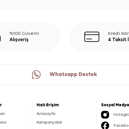
%100 Güvenli
Kredi Kar
Alışveriş
4 Taksit 
Whatsapp Destek
er
Hızlı Erişim
Sosyal Medya
arı
Anasayfa
İnstagr
mesi
Kampanyalar
Facebo