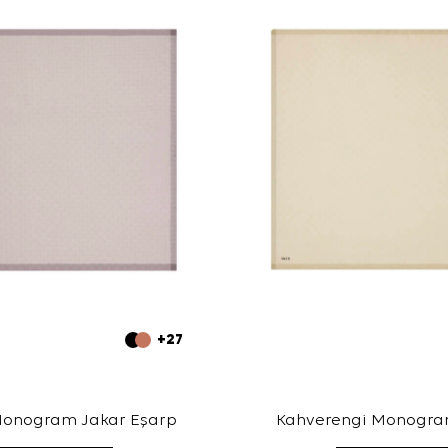
+27
Monogram Jakar Eşarp
Kahverengi Monogra
Eşarp