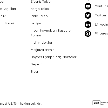
esi
Sipariş Takip
Youtub
e Koşulları
Kargo Takip
Twitter
nlik
İade Talebi
ma Metni
İletişim
Linkedin
İnsan Kaynakları Başvuru
Pinteres
Formu
İndirimdekiler
Mağazalarımız
Boyner Eşarp Satış Noktaları
Sepetim
Blog
nayi A.Ş. Tüm hakları saklıdır.