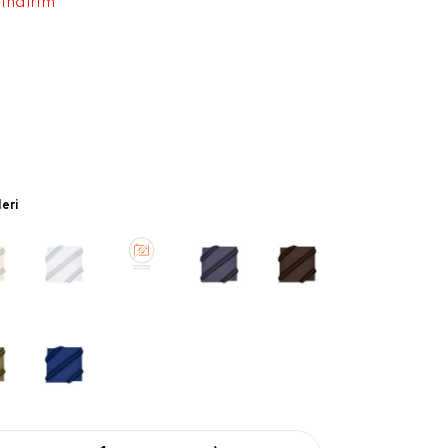
 indirim
leri