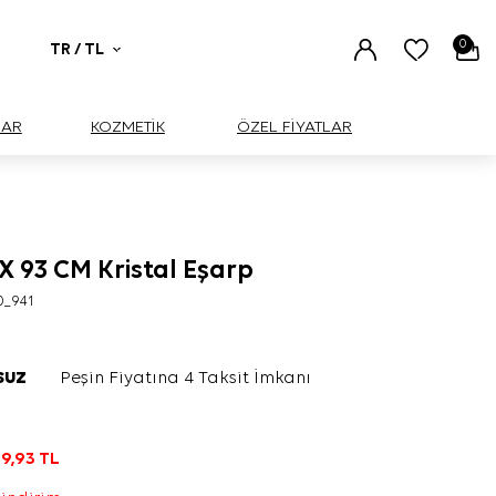
0
TR / TL
UAR
KOZMETİK
ÖZEL FİYATLAR
 X 93 CM Kristal Eşarp
0_941
SUZ
Peşin Fiyatına 4 Taksit İmkanı
9,93
TL