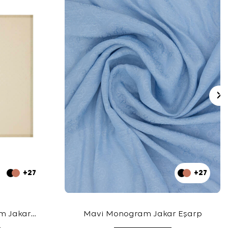
+27
+27
m Jakar
Mavi Monogram Jakar Eşarp