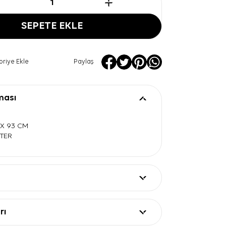
SEPETE EKLE
oriye Ekle
Paylaş
ması
3 X 93 CM
STER
rı