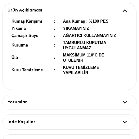
Ürün Açıklaması
Kumaş Karışımı
:
Ana Kumaş : %100 PES
Yıkama
:
YIKAMAYINIZ
Çamaşır Suyu
:
AĞARTICI KULLANMAYINIZ
TAMBURLU KURUTMA
Kurutma
:
UYGULANMAZ
MAKSİMUM 110°C DE
Ütü
:
ÜTÜLENİR
KURU TEMİZLEME
Kuru Temizleme
:
YAPILABİLİR
Yorumlar
İade Koşulları