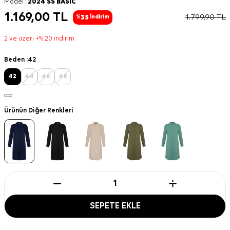
Model :
2024 SS BASİC
1.169,00
TL
1.799,90
TL
35
%
İndirim
2 ve üzeri +% 20 indirim
Beden :
42
42
44
46
48
Ürünün Diğer Renkleri
SEPETE EKLE