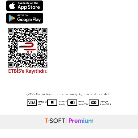
© 2025 Akerler Tekstil Ticaret ve Sanayi A.Ş. Tüm hakları saklıdır.