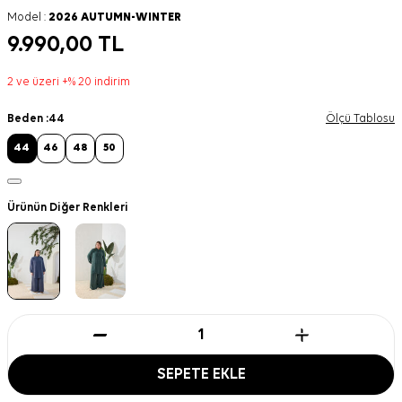
Model :
2026 AUTUMN-WINTER
9.990,00
TL
2 ve üzeri +% 20 indirim
Beden :
44
Ölçü Tablosu
44
46
48
50
Ürünün Diğer Renkleri
SEPETE EKLE