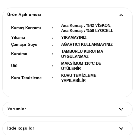
Ürün Açıklaması
Ana Kumaş : %42 VİSKON,
Kumaş Karışımı
:
Ana Kumaş : %58 LYOCELL
Yıkama
:
YIKAMAYINIZ
Çamaşır Suyu
:
AĞARTICI KULLANMAYINIZ
TAMBURLU KURUTMA
Kurutma
:
UYGULANMAZ
MAKSİMUM 110°C DE
Ütü
:
ÜTÜLENİR
KURU TEMİZLEME
Kuru Temizleme
:
YAPILABİLİR
Yorumlar
İade Koşulları