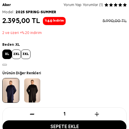
Aker
Yorum Yap
Yorumlar (1)
Model :
2025 SPRING-SUMMER
2.395,00
TL
5.990,00
TL
60
%
İndirim
2 ve üzeri +% 20 indirim
Beden :
XL
XL
2XL
3XL
Ürünün Diğer Renkleri
SEPETE EKLE