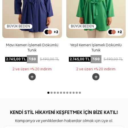
BÜYÜK BEDEN
BÜYÜK BEDEN
+2
+2
Mavi Kemeri İşlemeli Dökümlü
Yeşil Kemeri İşlemeli Dökümlü
Tunik
Tunik
50
50
2.745,00
TL
5.490,00
TL
2.745,00
TL
5.490,00
TL
%
%
2 ve üzeri +% 20 indirim
2 ve üzeri +% 20 indirim
KENDİ STİL HİKAYENİ KEŞFETMEK İÇİN BİZE KATIL!
Kampanya ve yeniliklerden haberdar olmak için üye ol.