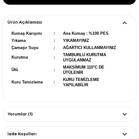
Ürün Açıklaması
Kumaş Karışımı
:
Ana Kumaş : %100 PES
Yıkama
:
YIKAMAYINIZ
Çamaşır Suyu
:
AĞARTICI KULLANMAYINIZ
TAMBURLU KURUTMA
Kurutma
:
UYGULANMAZ
MAKSİMUM 110°C DE
Ütü
:
ÜTÜLENİR
KURU TEMİZLEME
Kuru Temizleme
:
YAPILABİLİR
Yorumlar (1)
İade Koşulları