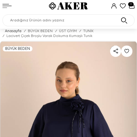
0
Anasayfa
/
BÜYÜK BEDEN
/
ÜST GİYİM
/
TUNİK
/
Lacivert Çiçek Broşlu Varak Dokuma Kumaşlı Tunik
BÜYÜK BEDEN