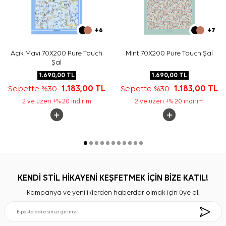
+6
+7
Açık Mavi 70X200 Pure Touch
Mint 70X200 Pure Touch Şal
Şal
1.690,00
TL
1.690,00
TL
Sepette %30
1.183,00
TL
Sepette %30
1.183,00
TL
2 ve üzeri +% 20 indirim
2 ve üzeri +% 20 indirim
KENDİ STİL HİKAYENİ KEŞFETMEK İÇİN BİZE KATIL!
Kampanya ve yeniliklerden haberdar olmak için üye ol.