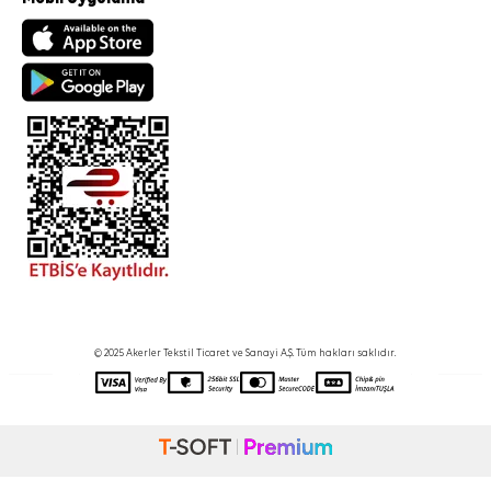
© 2025 Akerler Tekstil Ticaret ve Sanayi A.Ş. Tüm hakları saklıdır.