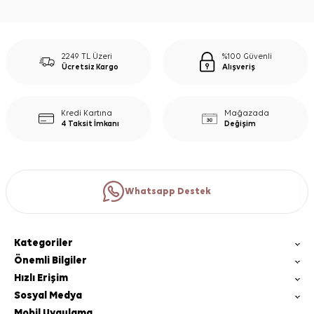
2249 TL Üzeri
%100 Güvenli
Ücretsiz Kargo
Alışveriş
Kredi Kartına
Mağazada
4 Taksit İmkanı
Değişim
Whatsapp Destek
Kategoriler
Önemli Bilgiler
Hızlı Erişim
Sosyal Medya
Mobil Uygulama