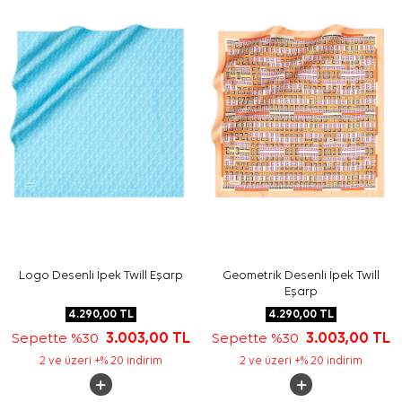
Bakım
Yıkama ve bakım için ürün etiketindeki talimatları
izleyiniz. İpek ve hassas eşarpların özenli bakımında
Aker
İpek Eşarp Şampuanı
elde hassas bakım gerektiren
durumlarda yardımcı olabilir.
Sıkça Sorulan Sorular
Bej İpek Kare Logo Desenli Eşarp hangi malzemeden
üretilmiştir?
Bu ipek eşarp hangi kombinlerle kullanılabilir?
Deseni nasıl görünür?
Cacharel ipek eşarp günlük kullanım için uygun mudur?
Logo Desenli İpek Twill Eşarp
Geometrik Desenli İpek Twill
Eşarp
4.290,00
TL
4.290,00
TL
Sepette %30
3.003,00
TL
Sepette %30
3.003,00
TL
2 ve üzeri +% 20 indirim
2 ve üzeri +% 20 indirim