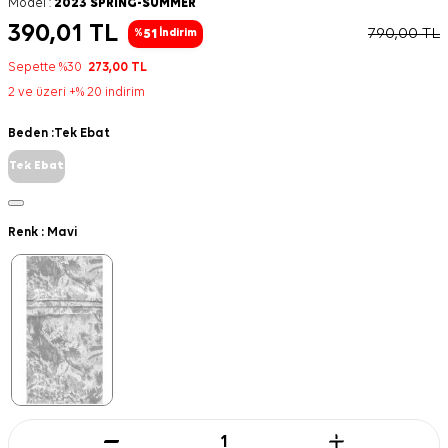
Model :
2023 SPRING-SUMMER
390,01
TL
790,00
TL
51
%
İndirim
Sepette %30
273,00
TL
2 ve üzeri +% 20 indirim
Beden :
Tek Ebat
Tek Ebat
Renk :
Mavi