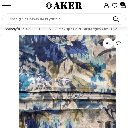
0
Anasayfa
/
ŞAL
/
İPEK ŞAL
/
Mavi İpek Vual Dikdörtgen Çiçekli Şal