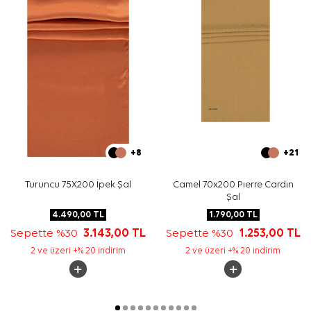
İpek Eşarp Şampuanı
ürününü elde hassas bakım
gerektiren durumlarda tercih edebilirsiniz.
Sıkça Sorulan Sorular
Mavi İpek Vual Dikdörtgen Çiçekli Şal ölçüsü nedir?
Bu ipek şal hangi renklerle kombinlenir?
Şalın deseni nasıldır?
Bu şal günlük kullanım için uygun mu?
+8
+21
Turuncu 75X200 İpek Şal
Camel 70x200 Pıerre Cardın
Şal
4.490,00
TL
1.790,00
TL
Sepette %30
3.143,00
TL
Sepette %30
1.253,00
TL
2 ve üzeri +% 20 indirim
2 ve üzeri +% 20 indirim