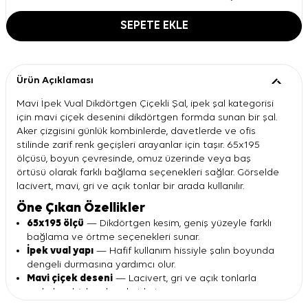
SEPETE EKLE
Ürün Açıklaması
Mavi İpek Vual Dikdörtgen Çiçekli Şal, ipek şal kategorisi
için mavi çiçek desenini dikdörtgen formda sunan bir şal.
Aker çizgisini günlük kombinlerde, davetlerde ve ofis
stilinde zarif renk geçişleri arayanlar için taşır. 65x195
ölçüsü, boyun çevresinde, omuz üzerinde veya baş
örtüsü olarak farklı bağlama seçenekleri sağlar. Görselde
lacivert, mavi, gri ve açık tonlar bir arada kullanılır.
Öne Çıkan Özellikler
65x195 ölçü
— Dikdörtgen kesim, geniş yüzeyle farklı
bağlama ve örtme seçenekleri sunar.
İpek vual yapı
— Hafif kullanım hissiyle şalın boyunda
dengeli durmasına yardımcı olur.
Mavi çiçek deseni
— Lacivert, gri ve açık tonlarla
sade kombinlere hareket katar.
Dikdörtgen form
— 65x195 ölçüsü sayesinde